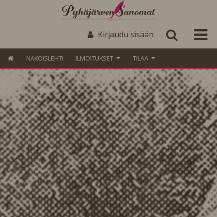
Kirjaudu sisään
NÄKÖISLEHTI
ILMOITUKSET
TILAA