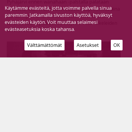
Pyhäjärvi ennen wanahaan -palstalla palataan
Käytämme evästeitä, jotta voimme palvella sinua
muistelemaan menneiden vuosien tapahtumia aina
paremmin. Jatkamalla sivuston käyttöä, hyväksyt
kahdenkymmenenviiden, viidenkymmenen sekä
evästeiden käytön. Voit muuttaa selaimesi
sadan vuoden päähän vanhojen lehtiartikkeleiden
evästeasetuksia koska tahansa.
siivittämänä.
Välttämättömät
Asetukset
OK
Agents toi Suurlavan kesän ennätyksen,
100-vuotias Säästöpankki sekä rikkurille