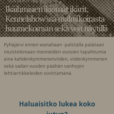
SONJA RÖYTIÖ
Ikäihmisien ikiomat ikärit,
Kennelshow’ssa malmikoirasta
huumekoiraan sekä voit näytillä
Pyhäjärvi ennen wanahaan -palstalla palataan
muistelemaan menneiden vuosien tapahtumia
aina kahdenkymmenenviiden, viidenkymmenen
sekä sadan vuoden päähän vanhojen
lehtiartikkeleiden siivittämänä.
Haluaisitko lukea koko