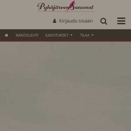
Kirjaudu sisään
NÄKÖISLEHTI
ILMOITUKSET
TILAA