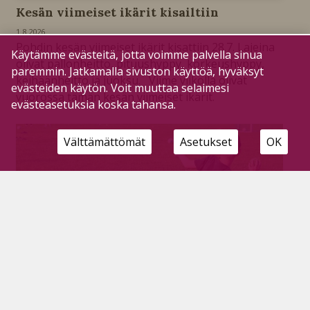
Kesän viimeiset ikärit kisailtiin
1.8.2026
Pohdin kesän viimeiset ikärit kisattiin 28.7. Lajeina
Käytämme evästeitä, jotta voimme palvella sinua
olivat pallonheitto, pituushyppy, korkeushyppy,
paremmin. Jatkamalla sivuston käyttöä, hyväksyt
keihäänheitto ja juoksu. Viime viikolla olivat
evästeiden käytön. Voit muuttaa selaimesi
vuorossa tämän kesän viimeiset ikärit.
evästeasetuksia koska tahansa.
Välttämättömät
Asetukset
OK