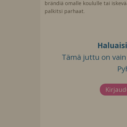
brändiä omalle koululle tai iskevää
palkitsi parhaat.
Haluais
Tämä juttu on vain t
Py
Kirjau