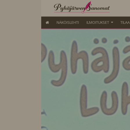
NÄKÖISLEHTI
ILMOITUKSET
TILA