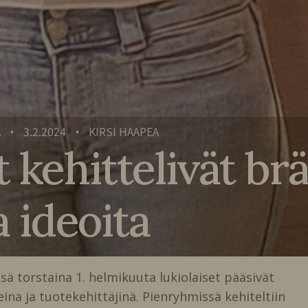
A
3.2.2024
KIRSI HAAPEA
•
•
t kehittelivät br
a ideoita
sä torstaina 1. helmikuuta lukiolaiset pääsivät
ina ja tuotekehittäjinä. Pienryhmissä kehiteltiin