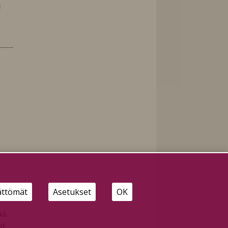
ättömät
Asetukset
OK
ä.
at