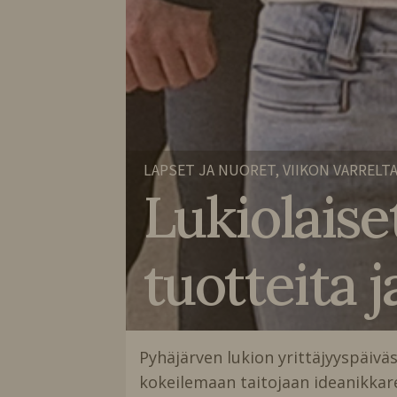
LAPSET JA NUORET, VIIKON VARRELT
Lukiolaise
tuotteita j
Pyhäjärven lukion yrittäjyyspäiväs
kokeilemaan taitojaan ideanikkare