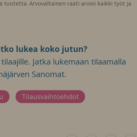
 tuotetta. Arvovaltainen raati arvioi kaikki työt ja
itko lukea koko jutun?
ilaajille. Jatka lukemaan tilaamalla
häjärven Sanomat.
du
Tilausvaihtoehdot