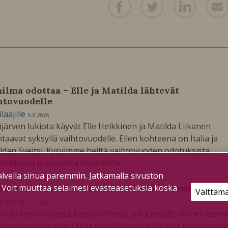
ilma odottaa – Elle ja Matilda lähtevät
htovuodelle
ilaajille
6.8.2026
järven lukiota käyvät Elle Heikkinen ja Matilda Liikanen
taavat syksyllä vaihtovuodelle. Ellen kohteena on Italia ja
ldan Sveitsi. Kysyimme heiltä vaihtovuoden odotuksista,
isteluista ja tulevista haasteista.
lvella sinua paremmin. Jatkamalla sivuston
. Voit muuttaa selaimesi evästeasetuksia koska
pputorin livelähetyksistä tosiystävyyteen
Välttäm
ilaajille
2.7.2026
okin myyntiliveistä kasvoi yhteisö, joka muutti monen elämä
onloppuna ruudun takaa tutuiksi tulleet ihmiset kokoontuiv