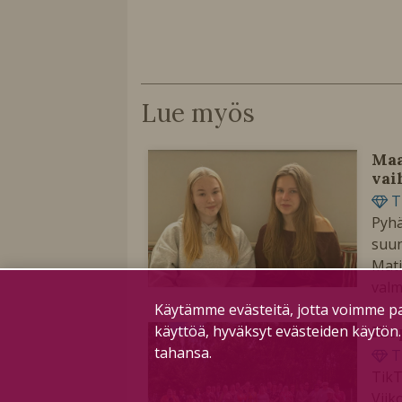
Lue myös
Maa
vai
T
Pyhä
suun
Mati
valm
Käytämme evästeitä, jotta voimme pa
käyttöä, hyväksyt evästeiden käytön
Kir
tahansa.
T
TikT
Viik