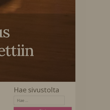
us
ettiin
Hae sivustolta