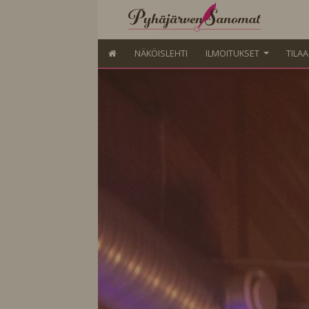
NÄKÖISLEHTI
ILMOITUKSET
TILA