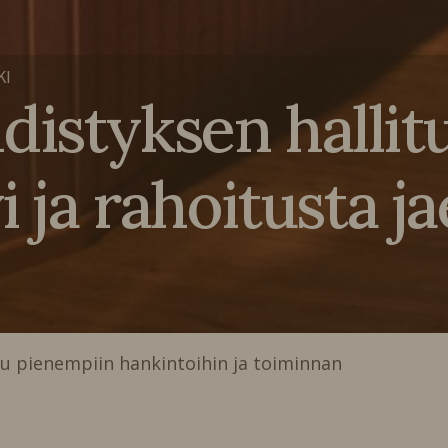
KI
istyksen hallit
i ja rahoitusta ja
tu pienempiin hankintoihin ja toiminnan