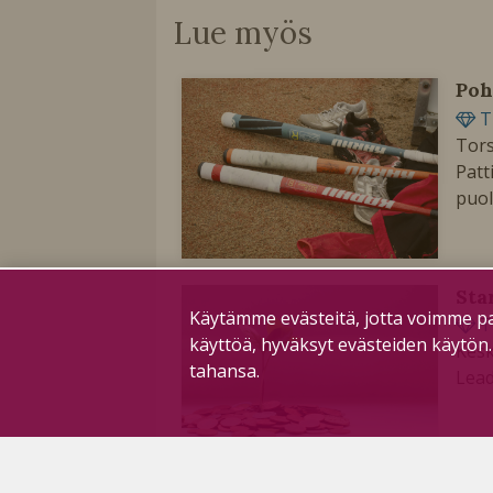
Lue myös
Poh
T
Tors
Patt
puol
Sta
Käytämme evästeitä, jotta voimme pa
T
käyttöä, hyväksyt evästeiden käytön
Kesk
tahansa.
Lead