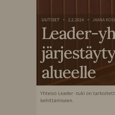
UUTISET
2.2.2024
JAANA KOS
•
•
Leader-yhd
järjestäyty
alueelle
Yhteisö Leader -tuki on tarkoitet
kehittämiseen.