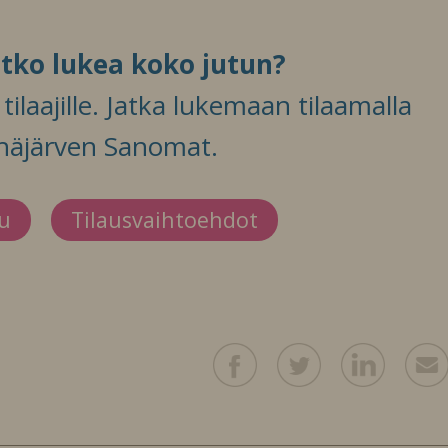
itko lukea koko jutun?
ilaajille. Jatka lukemaan tilaamalla
häjärven Sanomat.
du
Tilausvaihtoehdot