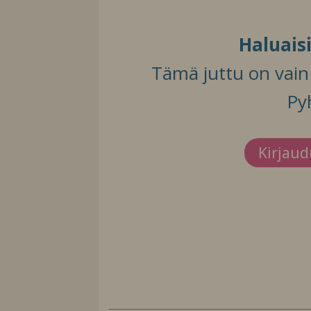
Haluais
Tämä juttu on vain t
Py
Kirjau