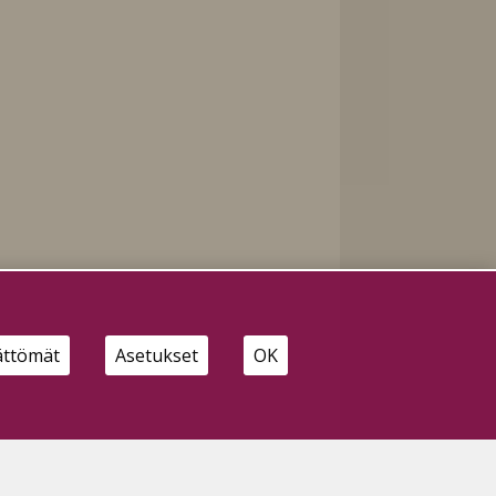
tti
ättömät
Asetukset
OK