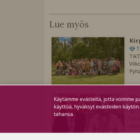
Lue myös
Kir
T
TikT
Viik
Pyhä
Maa
Käytämme evästeitä, jotta voimme pa
oly
käyttöä, hyväksyt evästeiden käytön
T
tahansa.
On k
Inns
olym