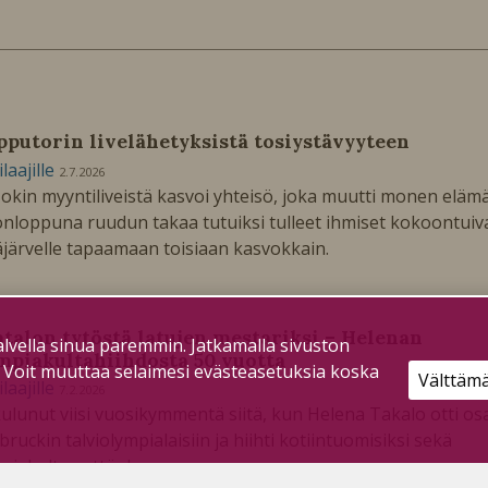
pputorin livelähetyksistä tosiystävyyteen
ilaajille
2.7.2026
okin myyntiliveistä kasvoi yhteisö, joka muutti monen elämä
onloppuna ruudun takaa tutuiksi tulleet ihmiset kokoontuiv
järvelle tapaamaan toisiaan kasvokkain.
talon tytöstä latujen mestariksi – Helenan
lvella sinua paremmin. Jatkamalla sivuston
mpiakultahiihdosta 50 vuotta
. Voit muuttaa selaimesi evästeasetuksia koska
Välttäm
ilaajille
7.2.2026
ulunut viisi vuosikymmentä siitä, kun Helena Takalo otti os
bruckin talviolympialaisiin ja hiihti kotiintuomisiksi sekä
piakultaa että -hopeaa.