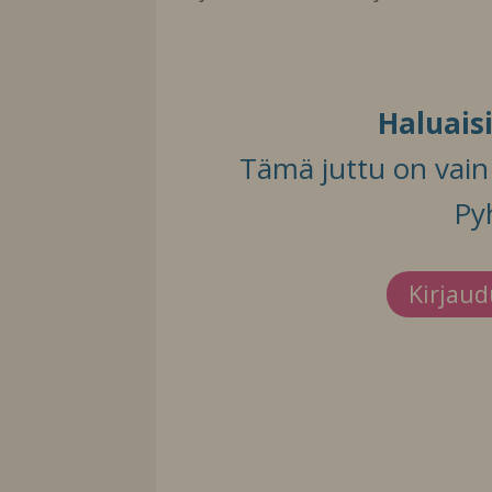
Haluais
Tämä juttu on vain t
Py
Kirjau