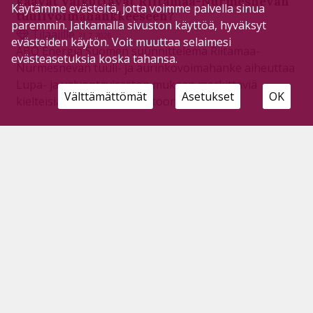
kaavat vaikuttavat Riitamaa-Nurmesnevan
Käytämme evästeitä, jotta voimme palvella sinua
tuulivoimahankkeeseen?
paremmin. Jatkamalla sivuston käyttöä, hyväksyt
Tilaajille
21.7.2026
evästeiden käytön. Voit muuttaa selaimesi
ABO Energia Suomen suunnittelema Riitamaa-
evästeasetuksia koska tahansa.
Nurmesnevan tuuli- ja aurinkovoimahanke aiheuttaa
Lupa- ja valvontaviraston mukaan merkittäviä
Välttämättömät
Asetukset
OK
kielteisiä vaikutuksia luontoon.