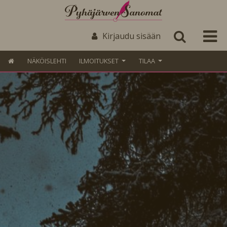
Kirjaudu sisään
NÄKÖISLEHTI
ILMOITUKSET
TILAA