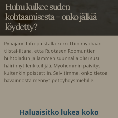
Huhu kulkee suden
kohtaamisesta – onko jälkiä
löydetty?
Pyhäjärvi Info-palstalla kerrottiin myöhään
tiistai-iltana, että Ruotasen Roomuntien
hiihtoladun ja lammen suunnalla olisi susi
häirinnyt lenkkeilijää. Myöhemmin päivitys
kuitenkin poistettiin. Selvitimme, onko tietoa
havainnosta mennyt petoyhdysmiehille.
Haluaisitko lukea koko