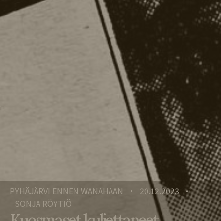
PYHÄJÄRVI ENNEN WANAHAAN
20.12.2023
•
•
SONJA RÖYTIÖ
Kuosmaset kuljettaneet