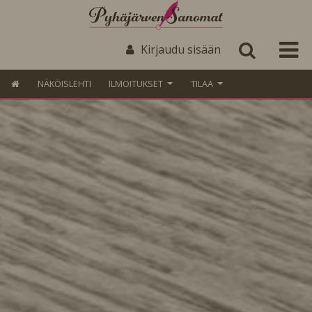
Kirjaudu sisään
NÄKÖISLEHTI
ILMOITUKSET
TILAA