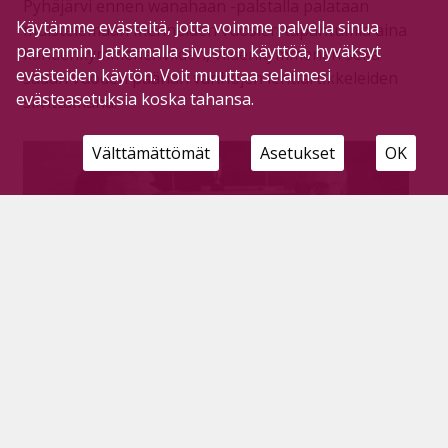
Pyhäjärvi ennen wanahaan -palstalla palataan
Käytämme evästeitä, jotta voimme palvella sinua
muistelemaan menneiden vuosien tapahtumia aina
paremmin. Jatkamalla sivuston käyttöä, hyväksyt
kahdenkymmenenviiden, viidenkymmenen sekä
evästeiden käytön. Voit muuttaa selaimesi
sadan vuoden päähän vanhojen lehtiartikkeleiden
evästeasetuksia koska tahansa.
siivittämänä.
Välttämättömät
Asetukset
OK
Agents toi Suurlavan kesän ennätyksen,
100-vuotias Säästöpankki sekä rikkurille