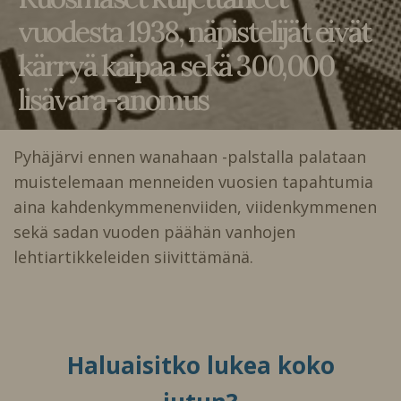
vuodesta 1938, näpistelijät eivät
kärryä kaipaa sekä 300,000
lisävara-anomus
Pyhäjärvi ennen wanahaan -palstalla palataan
muistelemaan menneiden vuosien tapahtumia
aina kahdenkymmenenviiden, viidenkymmenen
sekä sadan vuoden päähän vanhojen
lehtiartikkeleiden siivittämänä.
Haluaisitko lukea koko