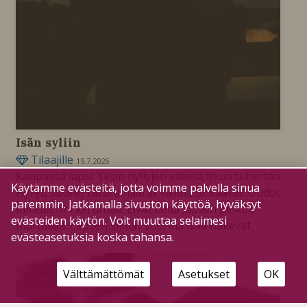
Isän syliin
Tilaajille
19.7.2026
Kaupassa lapsi. Yksin hyllyjen välissä itkua tuhertaa.
Käytämme evästeitä, jotta voimme palvella sinua
Hyllyt, suuret tavaramäärät vallina uhkaavat. Oudot
paremmin. Jatkamalla sivuston käyttöä, hyväksyt
ihmiset ohi kiiruhtaa. Eivät tiedä lapsen pelkoa
evästeiden käytön. Voit muuttaa selaimesi
murtavaa. Lapsen silmät suurina isää hakevat.
evästeasetuksia koska tahansa.
Välttämättömät
Asetukset
OK