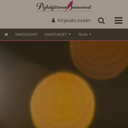
Kirjaudu sisään
NÄKÖISLEHTI
ILMOITUKSET
TILAA