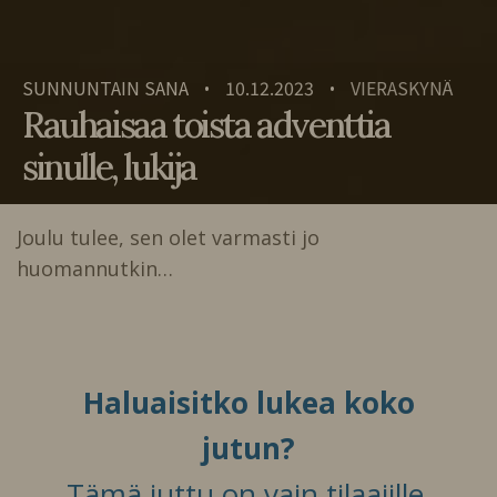
SUNNUNTAIN SANA
10.12.2023
VIERASKYNÄ
•
•
Rauhaisaa toista adventtia
sinulle, lukija
Joulu tulee, sen olet varmasti jo
huomannutkin…
Haluaisitko lukea koko
jutun?
Tämä juttu on vain tilaajille.