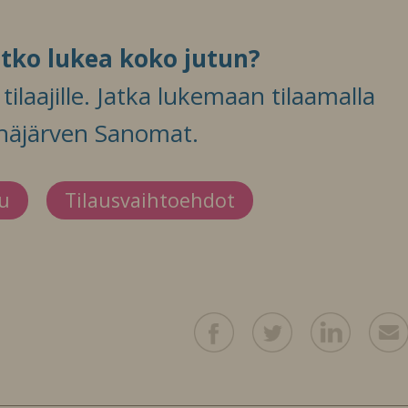
itko lukea koko jutun?
ilaajille. Jatka lukemaan tilaamalla
häjärven Sanomat.
du
Tilausvaihtoehdot