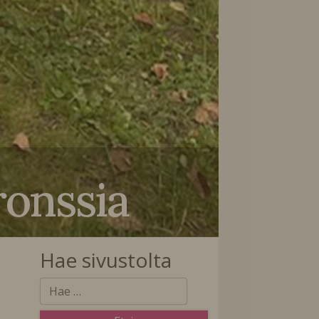
onssia
Hae sivustolta