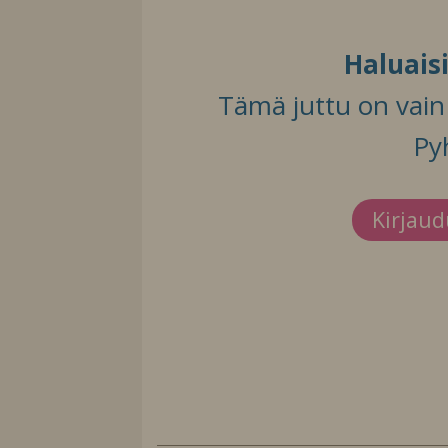
Haluais
Tämä juttu on vain t
Py
Kirjau