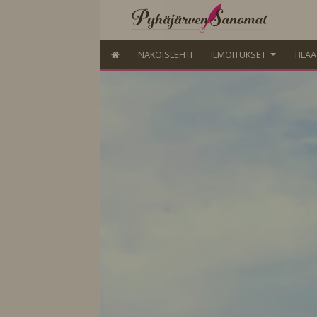
NÄKÖISLEHTI
ILMOITUKSET
TILA