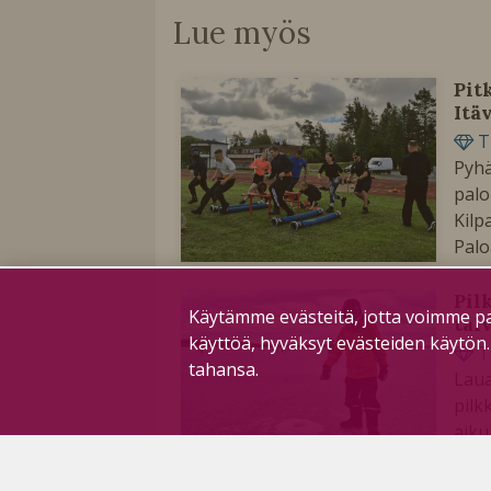
Lue myös
Pit
Itä
T
Pyhä
palo
Kilp
Palo
Pil
Käytämme evästeitä, jotta voimme pa
tal
käyttöä, hyväksyt evästeiden käytön
T
tahansa.
Laua
pilk
aiku
Sam