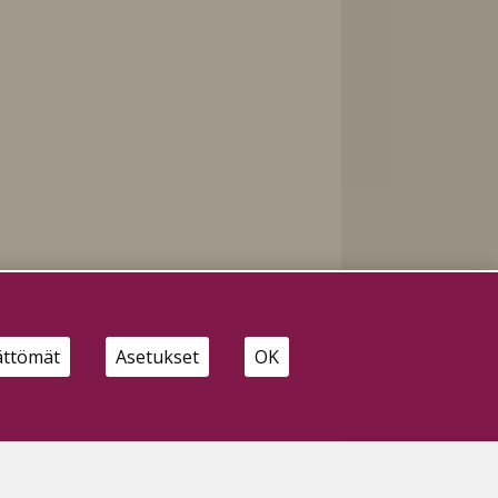
ättömät
Asetukset
OK