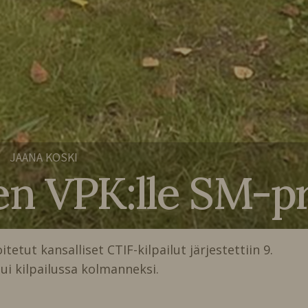
JAANA KOSKI
•
n VPK:lle SM-pr
tetut kansalliset CTIF-kilpailut järjestettiin 9.
ui kilpailussa kolmanneksi.