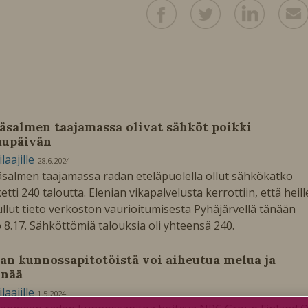
äsalmen taajamassa olivat sähköt poikki
upäivän
ilaajille
28.6.2024
salmen taajamassa radan eteläpuolella ollut sähkökatko
etti 240 taloutta. Elenian vikapalvelusta kerrottiin, että heill
tullut tieto verkoston vaurioitumisesta Pyhäjärvellä tänään
o 8.17. Sähköttömiä talouksia oli yhteensä 240.
an kunnossapitotöistä voi aiheutua melua ja
inää
ilaajille
1.5.2024