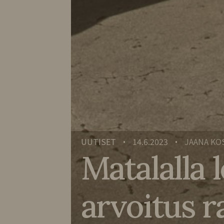
UUTISET
14.6.2023
JAANA KO
•
•
Matalalla 
arvoitus r