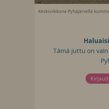
Keskiviikkona Pyhäjärvellä kummas
Haluais
Tämä juttu on vain t
Py
Kirjau