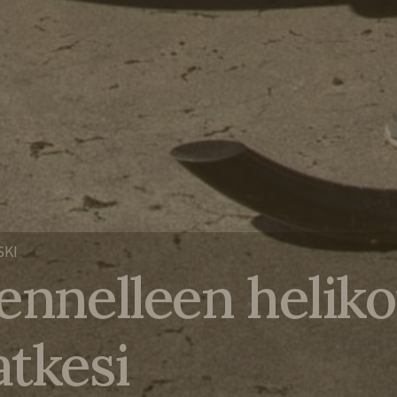
SKI
lennelleen helik
atkesi