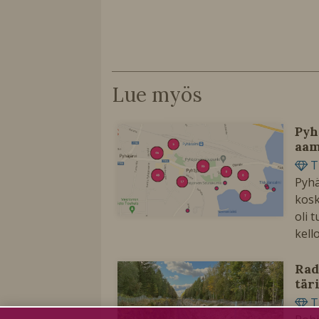
Lue myös
Pyh
aam
T
Pyhä
kosk
oli 
kell
Rad
tär
T