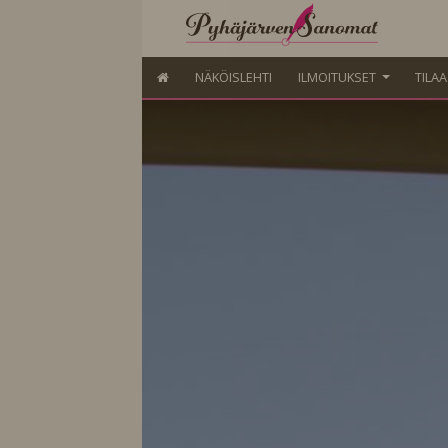
NÄKÖISLEHTI
ILMOITUKSET
TILA