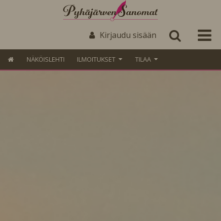
Kirjaudu sisään
NÄKÖISLEHTI
ILMOITUKSET
TILAA