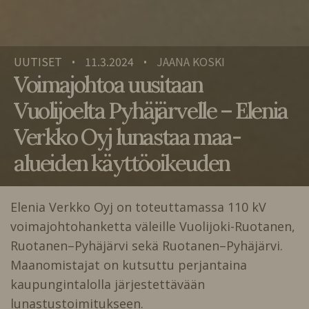
UUTISET
11.3.2024
JAANA KOSKI
•
•
Voimajohtoa uusitaan
Vuolijoelta Pyhäjärvelle – Elenia
Verkko Oyj lunastaa maa-
alueiden käyttöoikeuden
Elenia Verkko Oyj on toteuttamassa 110 kV
voimajohtohanketta väleille Vuolijoki-Ruotanen,
Ruotanen–Pyhäjärvi sekä Ruotanen–Pyhäjärvi.
Maanomistajat on kutsuttu perjantaina
kaupungintalolla järjestettävään
lunastustoimitukseen.