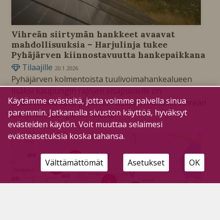
Vihreän siirtymän hankkeet avaavat
mahdollisuuksia – Harjulinja tukee
Pyhäjärven kiinnostavuutta hankepaikkana
Tilaajille
20.1.2026
Pyhäjärven kolmentoista tuulivoimahankealueen
lisäksi kaupungin rajojen sisäpuolelle on
Käytämme evästeitä, jotta voimme palvella sinua
suunnitteilla sekä jo toiminnassaan muitakin vihreän
paremmin. Jatkamalla sivuston käyttöä, hyväksyt
siirtymän energiahankkeita.
evästeiden käytön. Voit muuttaa selaimesi
evästeasetuksia koska tahansa.
Välttämättömät
Asetukset
OK