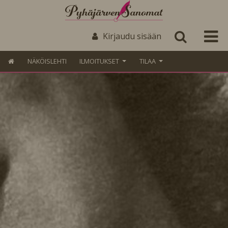
Kirjaudu sisään
NÄKÖISLEHTI
ILMOITUKSET
TILAA