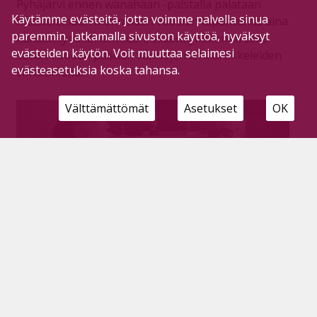
Pyhäjärvi ennen wanahaan -palstalla palataan
Käytämme evästeitä, jotta voimme palvella sinua
muistelemaan menneiden vuosien tapahtumia aina
paremmin. Jatkamalla sivuston käyttöä, hyväksyt
kahdenkymmenenviiden, viidenkymmenen sekä
evästeiden käytön. Voit muuttaa selaimesi
sadan vuoden päähän vanhojen lehtiartikkeleiden
evästeasetuksia koska tahansa.
siivittämänä.
Välttämättömät
Asetukset
OK
Agents toi Suurlavan kesän ennätyksen,
100-vuotias Säästöpankki sekä rikkurille