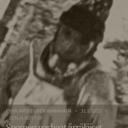
PYHÄJÄRVI ENNEN WANAHAAN
31.5.2023
•
•
SONJA RÖYTIÖ
Suomen parhaat ärräläiset,