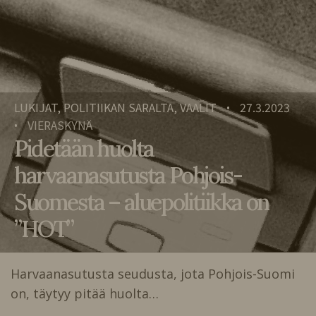
LUKIJAT, POLITIIKAN SARALTA, VAALIT
27.3.2023
•
VIERASKYNÄ
•
Pidetään huolta
harvaanasutusta Pohjois-
Suomesta – aluepolitiikka on
”HOT”
Harvaanasutusta seudusta, jota Pohjois-Suomi
on, täytyy pitää huolta…