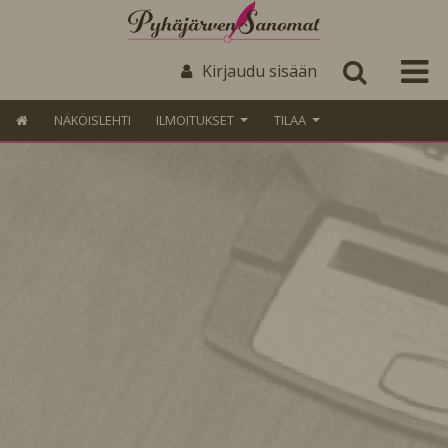
Kirjaudu sisään
NÄKÖISLEHTI
ILMOITUKSET
TILAA