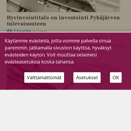
Hyvinvointitalo on investointi Pyhäjärven
tulevaisuuteen
Tilaajille
21.7.2026
Pyhäjärven hyvinvointitalosta on keskusteltu
Käytämme evästeitä, jotta voimme palvella sinua
pitkään, perusteellisesti ja ajoittain kiivaastikin. Se on
paremmin. Jatkamalla sivuston käyttöä, hyväksyt
ymmärrettävää.
evästeiden käytön. Voit muuttaa selaimesi
evästeasetuksia koska tahansa.
Välttämättömät
Asetukset
OK