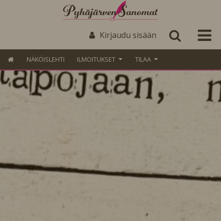
Kirjaudu sisään
NÄKÖISLEHTI
ILMOITUKSET
TILAA