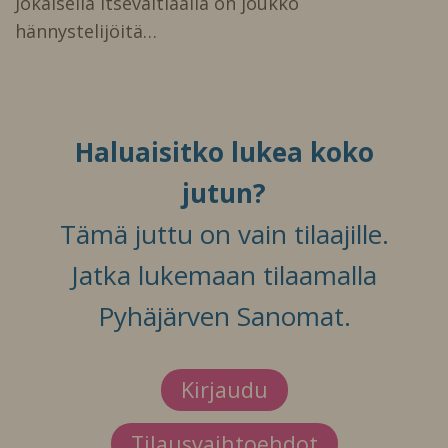
Jokaisella itsevaltiaalla on joukko
hännystelijöitä…
Haluaisitko lukea koko
jutun?
Tämä juttu on vain tilaajille.
Jatka lukemaan tilaamalla
Pyhäjärven Sanomat.
Kirjaudu
Tilausvaihtoehdot