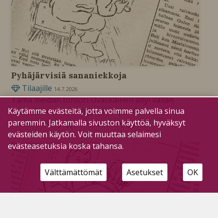
Pyhäjärvisiä sananiekkoja
Tilaajille
14.7.2026
Tämä meidän tohtori Ovaskainen äityi vallan
Käytämme evästeitä, jotta voimme palvella sinua
kalevalaiseksi runoilijaksi – eipä olisi uskonut
paremmin. Jatkamalla sivuston käyttöä, hyväksyt
minkälaisia kykyjä miehestä löytyy.
evästeiden käytön. Voit muuttaa selaimesi
evästeasetuksia koska tahansa.
Välttämättömät
Asetukset
OK