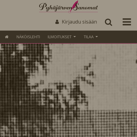
Kirjaudu sisään
NÄKÖISLEHTI
ILMOITUKSET
TILAA