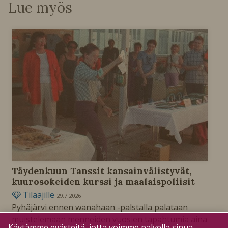
Lue myös
Täydenkuun Tanssit kansainvälistyvät,
kuurosokeiden kurssi ja maalaispoliisit
Tilaajille
29.7.2026
Pyhäjärvi ennen wanahaan -palstalla palataan
muistelemaan menneiden vuosien tapahtumia aina
Käytämme evästeitä, jotta voimme palvella sinua