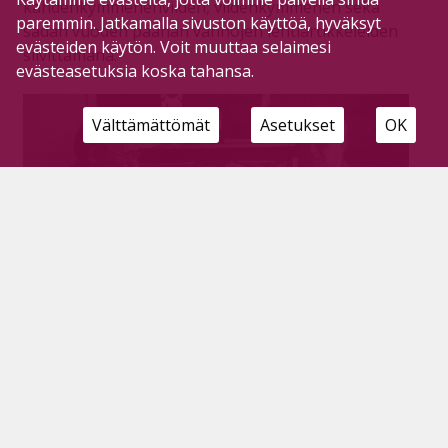
kahdenkymmenenviiden, viidenkymmenen sekä
paremmin. Jatkamalla sivuston käyttöä, hyväksyt
sadan vuoden päähän vanhojen lehtiartikkeleiden
evästeiden käytön. Voit muuttaa selaimesi
siivittämänä.
evästeasetuksia koska tahansa.
Välttämättömät
Asetukset
OK
Agents toi Suurlavan kesän ennätyksen,
100-vuotias Säästöpankki sekä rikkurille
tapaturma
Tilaajille
22.7.2026