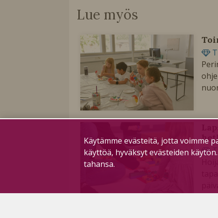
Lue myös
Toi
T
Peri
ohje
nuor
Lap
het
Käytämme evästeitä, jotta voimme pa
T
käyttöä, hyväksyt evästeiden käytön
Hoij
tahansa.
tapa
päiv
kahv