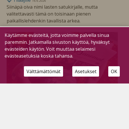
16.6.2026
Siinäpä oiva nimi lasten satukirjalle, mutta
valitettavasti tämä on toisinaan pienen
paikallislehdenkin tavallista arkea.
Käytämme evästeitä, jotta voimme palvella sinua
paremmin. Jatkamalla sivuston käyttöä, hyväksyt
evästeiden käytön. Voit muuttaa selaimesi
evästeasetuksia koska tahansa.
Välttämättömät
Asetukset
OK
Minä ja Pyhäjärven Sanomat
Tilaajille
30.9.2025