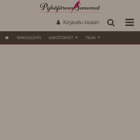
Kirjaudu sisään
NÄKÖISLEHTI
ILMOITUKSET
TILAA