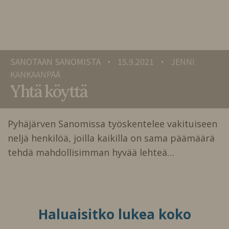
SANOTAAN SANOMISTA
15.9.2021
JENNI
•
•
KANKAANPÄÄ
Yhtä köyttä
Pyhäjärven Sanomissa työskentelee vakituiseen
neljä henkilöä, joilla kaikilla on sama päämäärä
tehdä mahdollisimman hyvää lehteä…
Haluaisitko lukea koko