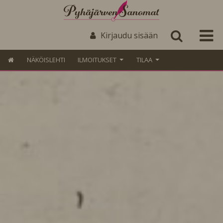
Kirjaudu sisään
NÄKÖISLEHTI
ILMOITUKSET
TILAA