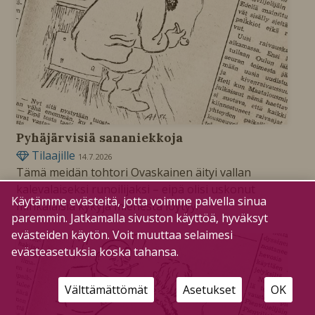
Pyhäjärvisiä sananiekkoja
Tilaajille
14.7.2026
Tämä meidän tohtori Ovaskainen äityi vallan
kalevalaiseksi runoilijaksi – eipä olisi uskonut
Käytämme evästeitä, jotta voimme palvella sinua
minkälaisia kykyjä miehestä löytyy.
paremmin. Jatkamalla sivuston käyttöä, hyväksyt
evästeiden käytön. Voit muuttaa selaimesi
evästeasetuksia koska tahansa.
Välttämättömät
Asetukset
OK