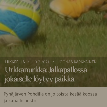
LIIKKEELLÄ
13.7.2021
JOONAS KÄRKKÄINEN
•
•
Urkkanurkka: Jalkapallossa
jokaiselle löytyy paikka
Pyhäjärven Pohdilla on jo toista kesää koossa
jalkapallojaosto…