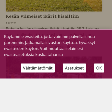
Kesän viimeiset ikärit kisailtiin
1.8.2026
Pohdin kesän viimeiset ikärit kisattiin 28.7. Lajeina
olivat pallonheitto, pituushyppy, korkeushyppy,
Käytämme evästeitä, jotta voimme palvella sinua
keihäänheitto ja juoksu. Viime viikolla olivat
paremmin. Jatkamalla sivuston käyttöä, hyväksyt
vuorossa tämän kesän viimeiset ikärit.
evästeiden käytön. Voit muuttaa selaimesi
evästeasetuksia koska tahansa.
Välttämättömät
Asetukset
OK