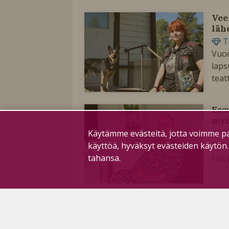
Vee
läh
T
Vuod
laps
teat
Ess
myö
Käytämme evästeitä, jotta voimme pa
T
käyttöä, hyväksyt evästeiden käytön
Pyhä
tahansa.
Fält
Tyy
on 
T