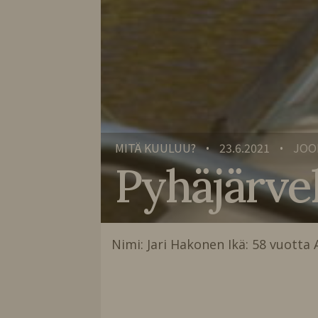
MITÄ KUULUU?
23.6.2021
JOO
•
•
Pyhäjärvel
Nimi: Jari Hakonen Ikä: 58 vuotta