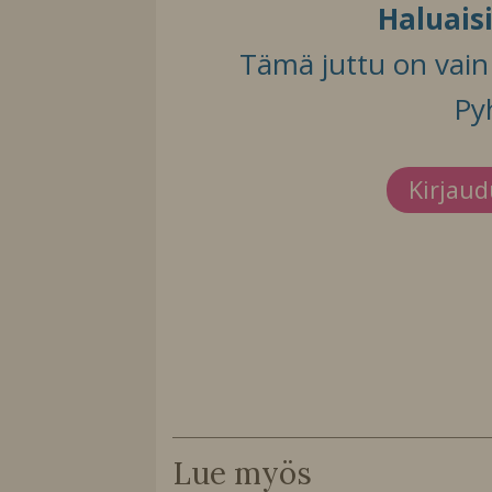
Haluais
Tämä juttu on vain t
Py
Kirjau
Lue myös