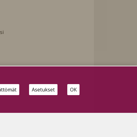
si
a
ättömät
Asetukset
OK