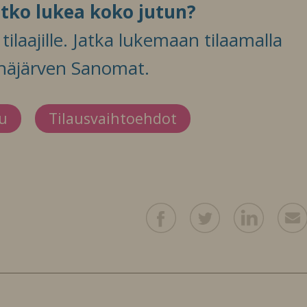
itko lukea koko jutun?
ilaajille. Jatka lukemaan tilaamalla
häjärven Sanomat.
du
Tilausvaihtoehdot