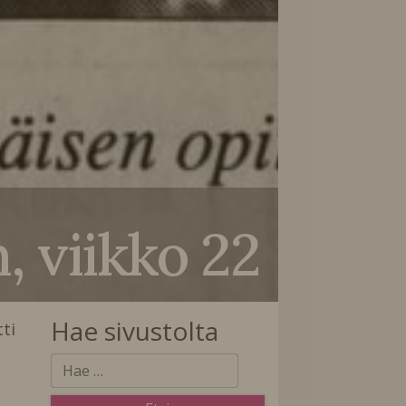
 viikko 22
Hae sivustolta
tti