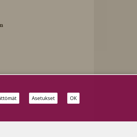
en
ättömät
Asetukset
OK