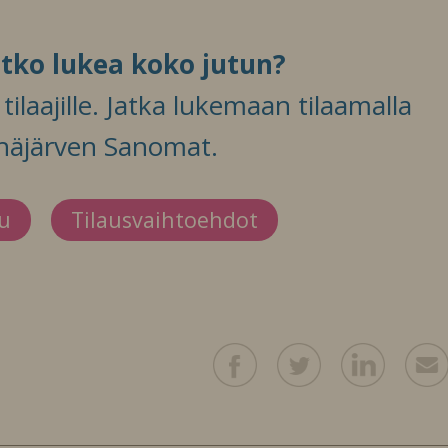
itko lukea koko jutun?
ilaajille. Jatka lukemaan tilaamalla
häjärven Sanomat.
du
Tilausvaihtoehdot