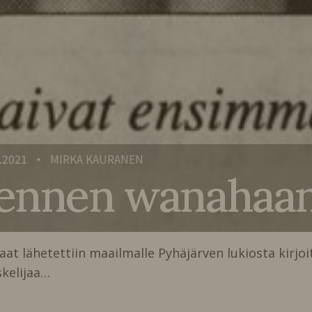
.2021
MIRKA KAURANEN
•
 ennen wanahaan,
laat lähetettiin maailmalle Pyhäjärven lukiosta kirjoi
kelijaa…