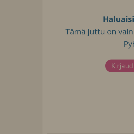
Haluais
Tämä juttu on vain t
Py
Kirjau