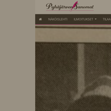
NÄKÖISLEHTI
ILMOITUKSET
TILA