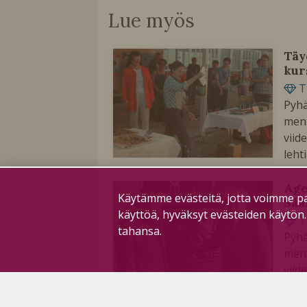
Lue myös
Täy
kur
T
Pyhä
menn
vii
leht
Age
Käytämme evästeitä, jotta voimme pa
Sää
käyttöä, hyväksyt evästeiden käytön
T
tahansa.
Pyhä
menn
vii
leht