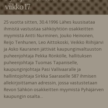
viikko 17
25 vuotta sitten, 30.4.1996 Lähes kuusisataa
ihmistä vastustaa sähköyhtiön osakkeitten
myymistä Antti Nurminen, Jouko Heinonen,
Reijo Tenhunen, Leo Aittokoski, Veikko Riihijärvi
ja Asko Kauranen jättivät kaupunginvaltuuston
puheenjohtaja Pekka Rönkölle, hallituksen
puheenjohtaja Tuomas Tapaniselle,
kaupunginjohtaja Pasi Vallivaaralle ja
hallintojohtaja Sirkka Saaraselle 587 ihmisen
allekirjoittaman adressin, jossa vastustetaan
Revon Sähkön osakkeitten myymistä Pyhäjärven
kaupungin osalta…