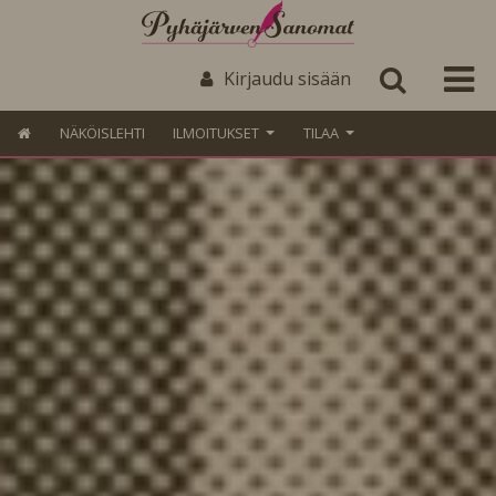
Kirjaudu sisään
NÄKÖISLEHTI
ILMOITUKSET
TILAA