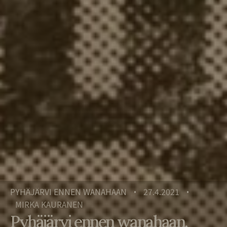
PYHÄJÄRVI ENNEN WANAHAAN
27.4.2021
•
•
MIRKA KAURANEN
Pyhäjärvi ennen wanahaan,