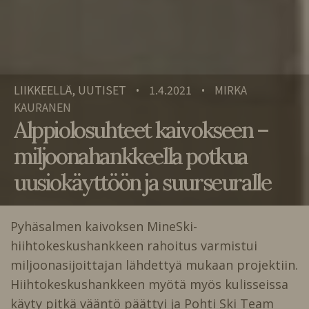
LIIKKEELLÄ, UUTISET
1.4.2021
MIRKA
•
•
KAURANEN
Alppiolosuhteet kaivokseen –
miljoonahankkeella potkua
uusiokäyttöön ja suurseuralle
Pyhäsalmen kaivoksen MineSki-
hiihtokeskushankkeen rahoitus varmistui
miljoonasijoittajan lähdettyä mukaan projektiin.
Hiihtokeskushankkeen myötä myös kulisseissa
käyty pitkä vääntö päättyi ja Pohti Ski Team