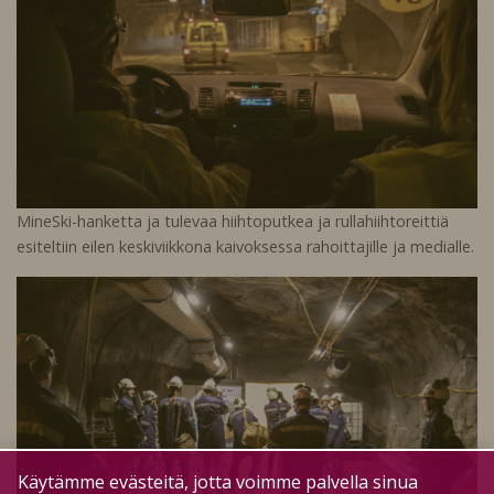
MineSki-hanketta ja tulevaa hiihtoputkea ja rullahiihtoreittiä
esiteltiin eilen keskiviikkona kaivoksessa rahoittajille ja medialle.
Käytämme evästeitä, jotta voimme palvella sinua