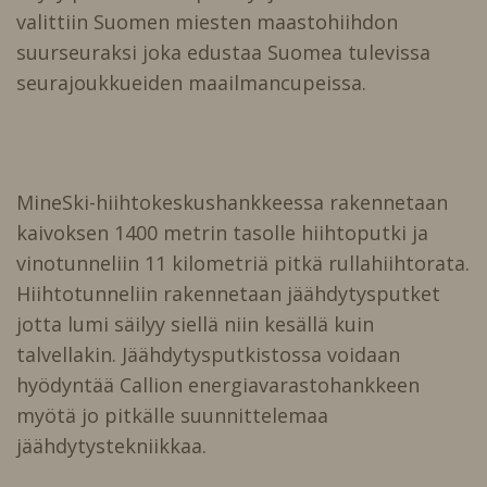
valittiin Suomen miesten maastohiihdon
suurseuraksi joka edustaa Suomea tulevissa
seurajoukkueiden maailmancupeissa.
MineSki-hiihtokeskushankkeessa rakennetaan
kaivoksen 1400 metrin tasolle hiihtoputki ja
vinotunneliin 11 kilometriä pitkä rullahiihtorata.
Hiihtotunneliin rakennetaan jäähdytysputket
jotta lumi säilyy siellä niin kesällä kuin
talvellakin. Jäähdytysputkistossa voidaan
hyödyntää Callion energiavarastohankkeen
myötä jo pitkälle suunnittelemaa
jäähdytystekniikkaa.