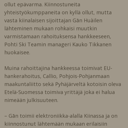
ollut epävarma. Kiinnostuneita
yhteistyökumppaneita on kyllä ollut, mutta
vasta kiinalaisen sijoittajan Gān Huàilen
lähteminen mukaan rohkaisi muutkin
varmistamaan rahoituksensa hankkeeseen,
Pohti Ski Teamin manageri Kauko Tikkanen
huokaisee.
Muina rahoittajina hankkeessa toimivat EU-
hankerahoitus, Callio, Pohjois-Pohjanmaan
maakuntaliitto sekä Pyhäjärveltä kotoisin oleva
Etelä-Suomessa toimiva yrittäjä joka ei halua
nimeään julkisuuteen.
– Gān toimii elektroniikka-alalla Kiinassa ja on
kiinnostunut lähtemään mukaan erilaisiin