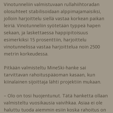
Vinotunneliin valmistuvaan rullahiihtoradan
olosuhteet stabilisoidaan alppimajamaisiksi,
jolloin harjoittelu siellä vastaa korkean paikan
leiriä. Vinotunneliin syötetään typpeä hapen
sekaan, ja laskettaessa happipitoisuus
esimerkiksi 15 prosenttiin, harjoittelu
vinotunnelissa vastaa harjoittelua noin 2500
metrin korkeudessa.
Pitkään valmisteltu MineSki-hanke sai
tarvittavan rahoituspääoman kasaan, kun
kiinalainen sijoittaja lähti projektiin mukaan.
– Olo on tosi huojentunut. Tätä hanketta ollaan
valmisteltu vuosikausia vaivihkaa. Asiaa ei ole
haluttu tuoda aiemmin esiin koska rahoitus on