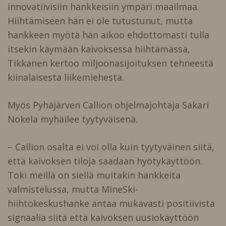
innovatiivisiin hankkeisiin ympäri maailmaa.
Hiihtämiseen hän ei ole tutustunut, mutta
hankkeen myötä hän aikoo ehdottomasti tulla
itsekin käymään kaivoksessa hiihtämässä,
Tikkanen kertoo miljoonasijoituksen tehneestä
kiinalaisesta liikemiehestä.
Myös Pyhäjärven Callion ohjelmajohtaja Sakari
Nokela myhäilee tyytyväisenä.
– Callion osalta ei voi olla kuin tyytyväinen siitä,
että kaivoksen tiloja saadaan hyötykäyttöön.
Toki meillä on siellä muitakin hankkeita
valmistelussa, mutta MineSki-
hiihtokeskushanke antaa mukavasti positiivista
signaalia siitä että kaivoksen uusiokäyttöön