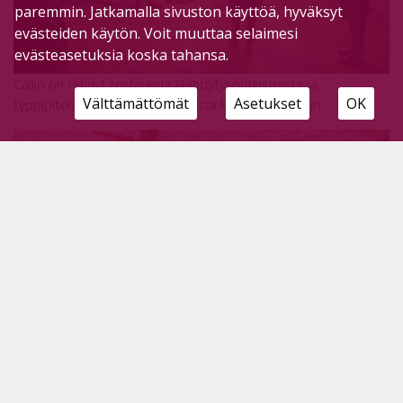
paremmin. Jatkamalla sivuston käyttöä, hyväksyt
evästeiden käytön. Voit muuttaa selaimesi
evästeasetuksia koska tahansa.
Callio on tehnyt testauksia jäähdytysputkistoista ja
Välttämättömät
Asetukset
OK
typpipitoisuuden saavuttamisesta kaivoksen tiloihin.
“Korkean paikan leirin” olosuhteiden saavuttamiseksi on tehty