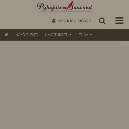
Kirjaudu sisään
NÄKÖISLEHTI
ILMOITUKSET
TILAA