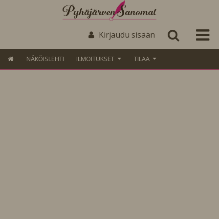
Kirjaudu sisään
NÄKÖISLEHTI
ILMOITUKSET
TILAA