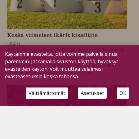
Kesän viimeiset ikärit kisailtiin
1.8.2026
Pohdin kesän viimeiset ikärit kisattiin 28.7. Lajeina
Käytämme evästeitä, jotta voimme palvella sinua
olivat pallonheitto, pituushyppy, korkeushyppy,
paremmin. Jatkamalla sivuston käyttöä, hyväksyt
keihäänheitto ja juoksu. Viime viikolla olivat
evästeiden käytön. Voit muuttaa selaimesi
vuorossa tämän kesän viimeiset ikärit.
evästeasetuksia koska tahansa.
Välttämättömät
Asetukset
OK