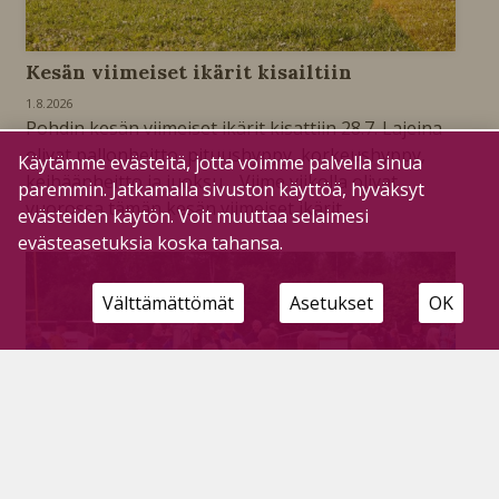
Kesän viimeiset ikärit kisailtiin
1.8.2026
Pohdin kesän viimeiset ikärit kisattiin 28.7. Lajeina
olivat pallonheitto, pituushyppy, korkeushyppy,
Käytämme evästeitä, jotta voimme palvella sinua
keihäänheitto ja juoksu. Viime viikolla olivat
paremmin. Jatkamalla sivuston käyttöä, hyväksyt
vuorossa tämän kesän viimeiset ikärit.
evästeiden käytön. Voit muuttaa selaimesi
evästeasetuksia koska tahansa.
Välttämättömät
Asetukset
OK