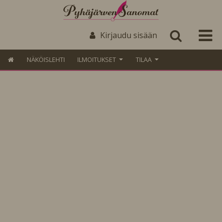
Kirjaudu sisään
NÄKÖISLEHTI
ILMOITUKSET
TILAA