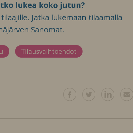
itko lukea koko jutun?
ilaajille. Jatka lukemaan tilaamalla
häjärven Sanomat.
du
Tilausvaihtoehdot