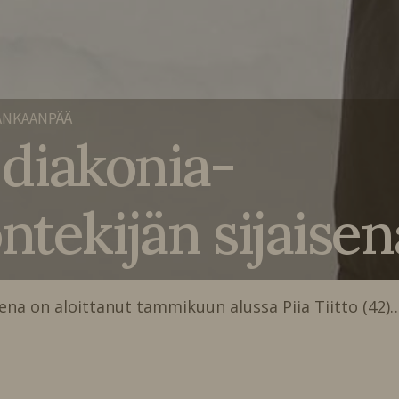
ANKAANPÄÄ
i diakonia-
ntekijän sijaisen
sena on aloittanut tammikuun alussa Piia Tiitto (42)