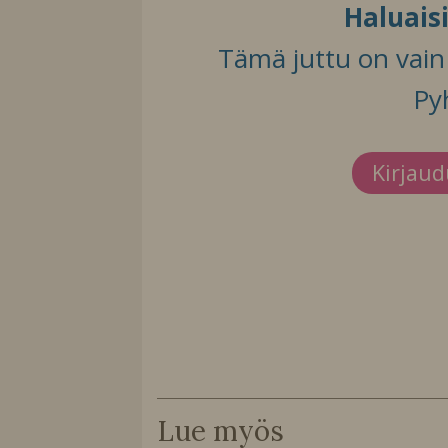
Haluais
Tämä juttu on vain t
Py
Kirjau
Lue myös