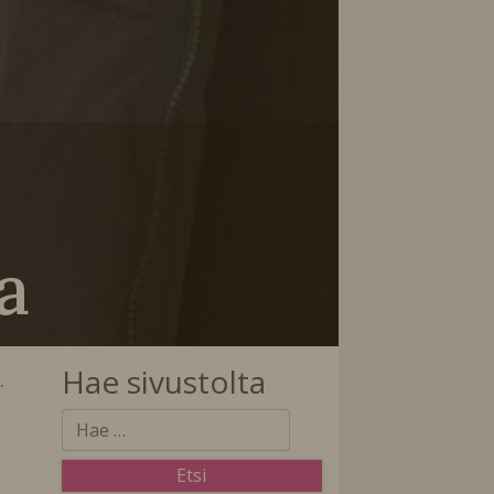
a
Hae sivustolta
…