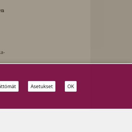
en
ka-
ättömät
Asetukset
OK