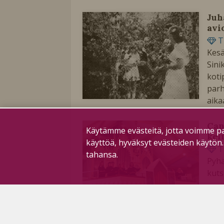
Juh
avi
T
Kesä
Sini
koti
parh
aika
Can
Käytämme evästeitä, jotta voimme pa
kei
käyttöä, hyväksyt evästeiden käytön
T
tahansa.
Pyhä
kuts
Jou