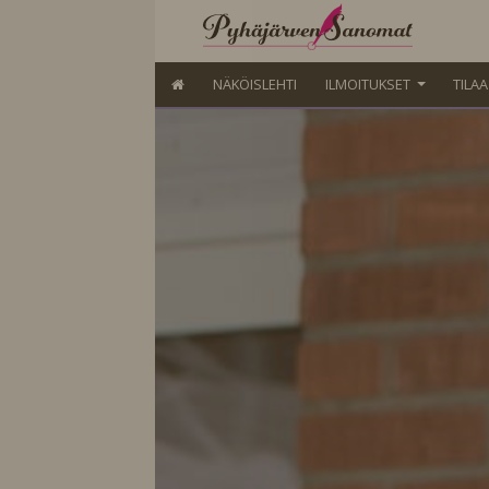
NÄKÖISLEHTI
ILMOITUKSET
TILA