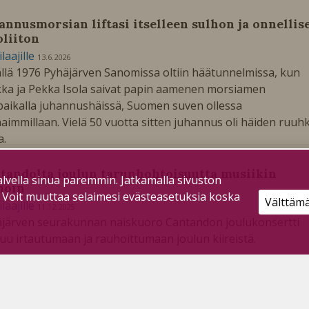
annusmorsian liftasi itselleen sulhon ja onnellis
oliiton
ilaajille
13.6.2026
llä 1976 Pyhäjärven Sanomissa oltiin häätunnelmissa, kun
kka ja Pekka Isola saivat papin aamenen morsiamen
paikalla juhannushäissä, Suomen suven ollessa
aimmillaan. Vielä 50 vuotta sitten juhannus oli häiden ruuh
a.
tandolta joulun tarunhohtoisuutta musiikin
lvella sinua paremmin. Jatkamalla sivuston
noin
. Voit muuttaa selaimesi evästeasetuksia koska
Välttäm
ilaajille
11.12.2025
järven seurakunnan naiskuoro Cantandon joulukonsertti
uu irtautumaan ja rauhoittumaan joulun kiireistä.
lun tunnelmaa Leif Lindemanin ja Osmo Ruuskan