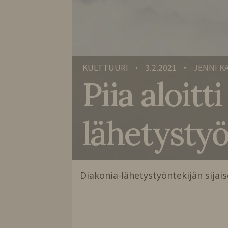
KULTTUURI
3.2.2021
JENNI K
•
•
Piia aloitt
lähetystyö
Diakonia-lähetystyöntekijän sijai