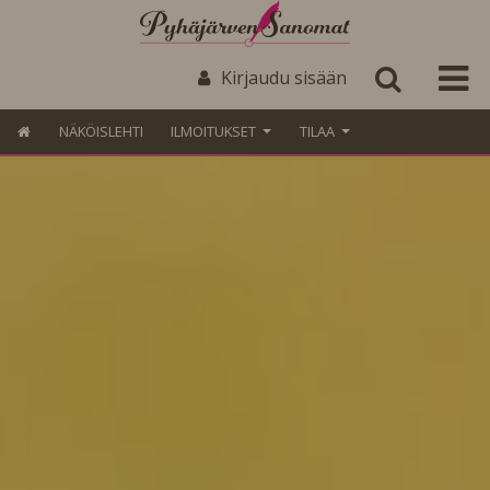
Kirjaudu sisään
NÄKÖISLEHTI
ILMOITUKSET
TILAA