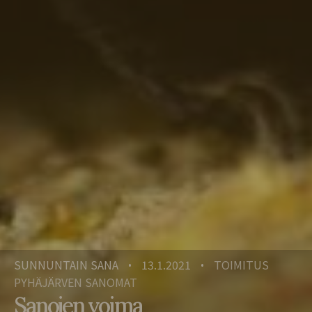
SUNNUNTAIN SANA
13.1.2021
TOIMITUS
•
•
PYHÄJÄRVEN SANOMAT
Sanojen voima