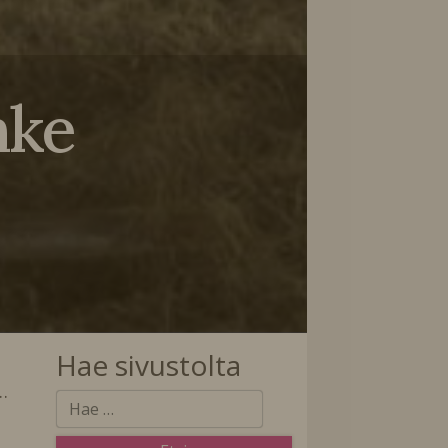
nke
Hae sivustolta
…