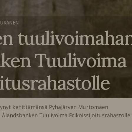
AURANEN
n tuulivoimaha
ken Tuulivoima
oitusrahastolle
 myynyt kehittämänsä Pyhäjärven Murtomäen
 Ålandsbanken Tuulivoima Erikoissijoitusrahastolle