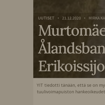
UUTISET
21.12.2020
MIRKA K
•
•
Murtomäe
Ålandsban
Erikoissij
YIT tiedotti tänään, että se on
tuulivoimapuiston hankeoikeudet