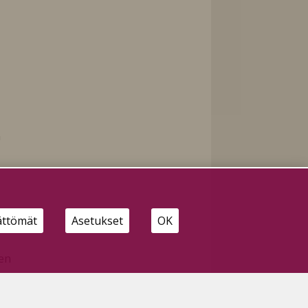
n
ättömät
Asetukset
OK
ten