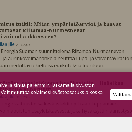
mitus tutkii: Miten ympäristöarviot ja kaavat
kuttavat Riitamaa-Nurmesnevan
livoimahankkeeseen?
ilaajille
21.7.2026
 Energia Suomen suunnittelema Riitamaa-Nurmesnevan
i- ja aurinkovoimahanke aiheuttaa Lupa- ja valvontavirasto
an merkittäviä kielteisiä vaikutuksia luontoon.
pämäen osayleiskaava hyväksyttiin – lisäaikaa
lvella sinua paremmin. Jatkamalla sivuston
kinnalle ei herunut
. Voit muuttaa selaimesi evästeasetuksia koska
Välttäm
ilaajille
30.6.2026
unginvaltuustossa keskusteltiin pitkään Leppämäen
ivoimapuiston osayleiskaavasta, joka hyväksyttiin äänestys
een.