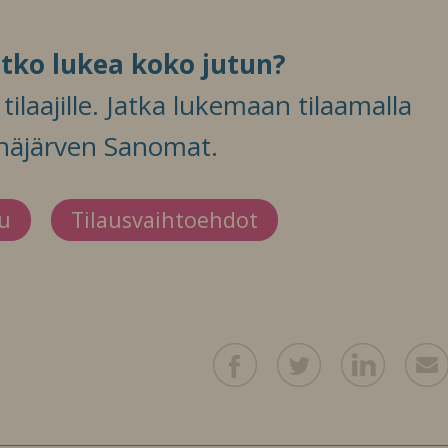
itko lukea koko jutun?
ilaajille. Jatka lukemaan tilaamalla
häjärven Sanomat.
du
Tilausvaihtoehdot