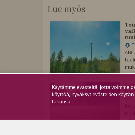
Lue myös
Toi
vai
tuu
T
ABO
tuul
muka
Lep
Käytämme evästeitä, jotta voimme pa
har
käyttöä, hyväksyt evästeiden käytön
T
tahansa.
Kaup
tuul
jälk