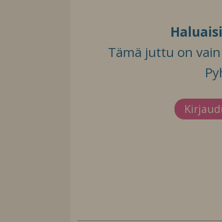
Haluais
Tämä juttu on vain t
Py
Kirjau