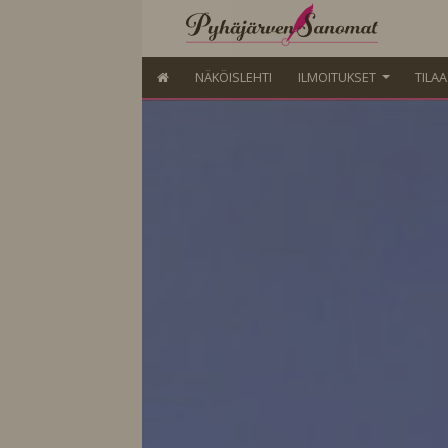
NÄKÖISLEHTI
ILMOITUKSET
TILA