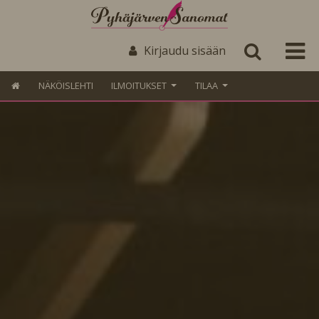
Kirjaudu sisään
NÄKÖISLEHTI
ILMOITUKSET
TILAA