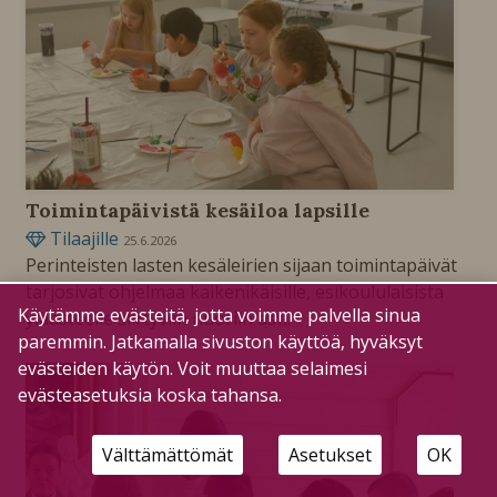
Toimintapäivistä kesäiloa lapsille
Tilaajille
25.6.2026
Perinteisten lasten kesäleirien sijaan toimintapäivät
tarjosivat ohjelmaa kaikenikäisille, esikoululaisista
Käytämme evästeitä, jotta voimme palvella sinua
yläasteelle siirtyviin nuoriin asti.
paremmin. Jatkamalla sivuston käyttöä, hyväksyt
evästeiden käytön. Voit muuttaa selaimesi
evästeasetuksia koska tahansa.
Välttämättömät
Asetukset
OK