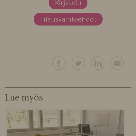
Kirjaudu
Tilausvaihtoehdot
Lue myös