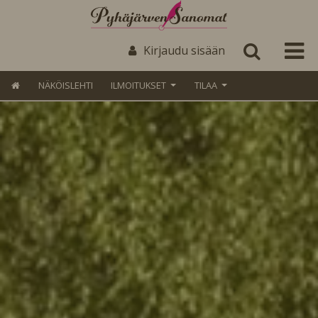
Kirjaudu sisään
NÄKÖISLEHTI
ILMOITUKSET
TILAA