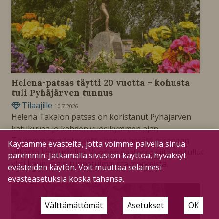
Helena-patsas täytti 20 vuotta – kohusta
tuli Pyhäjärven tunnus
Tilaajille
10.7.2026
Helena Takalon patsas on koristanut Pyhäjärven
katukuvaa jo kahden vuosikymmen ajan.
Talkoovoimin toteutettu hanke herätti aikanaan
Käytämme evästeitä, jotta voimme palvella sinua
vilkasta keskustelua. Vuosien saatossa siitä on tullut
paremmin. Jatkamalla sivuston käyttöä, hyväksyt
yksi kaupungin tunnetuimmista merkeistä.
evästeiden käytön. Voit muuttaa selaimesi
evästeasetuksia koska tahansa.
Välttämättömät
Asetukset
OK