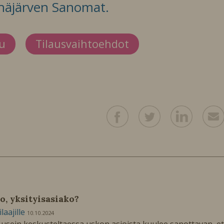
häjärven Sanomat.
du
Tilausvaihtoehdot
o, yksityisasiako?
ilaajille
10.10.2024
 usein keskusteltaessa uskon asioista kuulee sanottavan, et