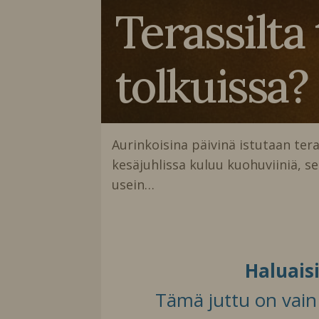
Terassilta
tolkuissa?
Aurinkoisina päivinä istutaan tera
kesäjuhlissa kuluu kuohuviiniä, se
usein…
Haluais
Tämä juttu on vain t