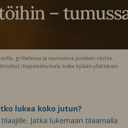
 töihin – tumussa
ssilla, grillatessa ja saunoessa juodaan olutta,
itinohut iltapäivähumala tulee kylään yllättävän
itko lukea koko jutun?
ilaajille. Jatka lukemaan tilaamalla