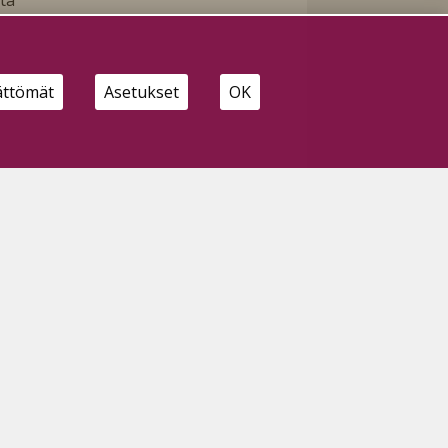
,
ättömät
Asetukset
OK
in