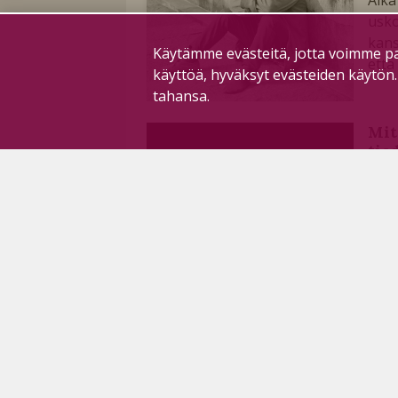
usko
kans
Käytämme evästeitä, jotta voimme pa
että
käyttöä, hyväksyt evästeiden käytön
tahansa.
Mit
tie
T
Pyhä
apul
oike
suun
Mik
T
Syks
koko
päät