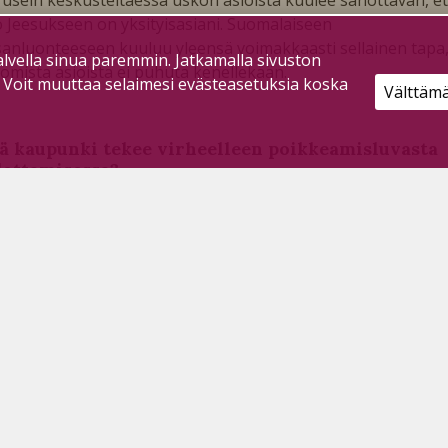
 Jeesukseen on yksityisasiani. Suomalaiseen
anluonteeseen kuuluu yleensä voimakkaasti sellainen tapa
lvella sinua paremmin. Jatkamalla sivuston
 omista asioista ei puhuta kenellekään.
. Voit muuttaa selaimesi evästeasetuksia koska
Välttäm
ä kaupunki tekee virheelleen poikkeamisluvasta
dottamisessa?
ilaajille
13.5.2024
järven Sanomissa kerrottiin 28. maaliskuuta, että
aisoikeuskanslerin sijainen on antanut ratkaisun
uskanslerille tehdystä kantelusta, joka koskee Ruotaselle
niteltua kiertotalousterminaalia.
si Pyhäjärvi lomauttaa henkilöstöään?
ilaajille
10.4.2021
yllä 2020 Pyhäjärvellä käytiin yt-neuvottelut, jotka koskivat
 kaupungin henkilöstöä. Neuvotteluiden seurauksena tehti
ös koko kaupungin henkilöstön lomauttamisesta 10-14