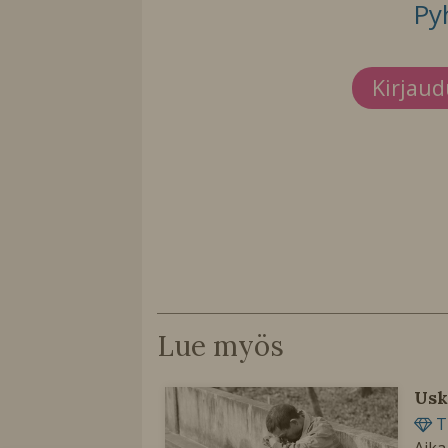
Py
Kirjau
Lue myös
Usk
T
Aika