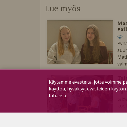
Lue myös
Maa
vai
T
Pyhä
suun
Mati
valm
Tai
Käytämme evästeitä, jotta voimme pa
T
käyttöä, hyväksyt evästeiden käytön
Harr
tahansa.
taid
koot