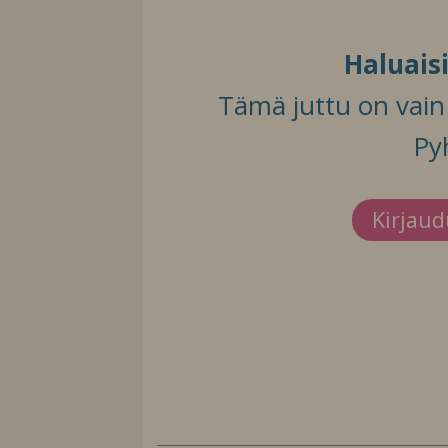
Haluais
Tämä juttu on vain t
Py
Kirjau