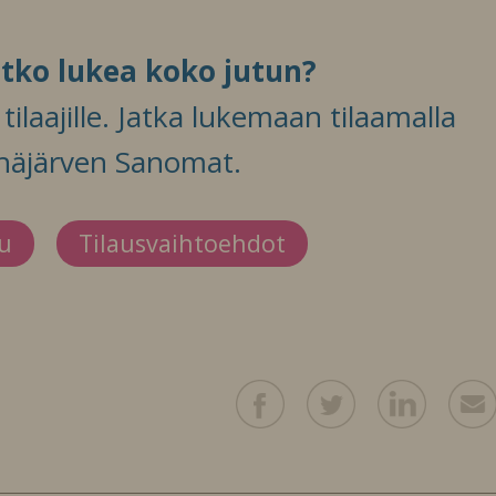
itko lukea koko jutun?
ilaajille. Jatka lukemaan tilaamalla
häjärven Sanomat.
du
Tilausvaihtoehdot