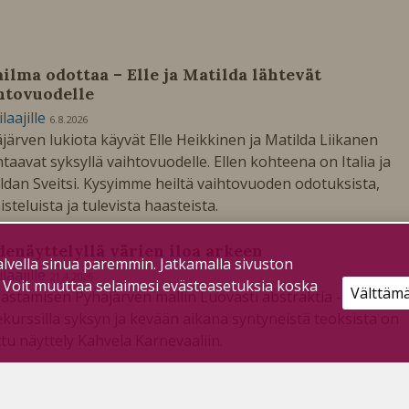
ilma odottaa – Elle ja Matilda lähtevät
htovuodelle
ilaajille
6.8.2026
järven lukiota käyvät Elle Heikkinen ja Matilda Liikanen
taavat syksyllä vaihtovuodelle. Ellen kohteena on Italia ja
ldan Sveitsi. Kysyimme heiltä vaihtovuoden odotuksista,
isteluista ja tulevista haasteista.
denäyttelyllä värien iloa arkeen
lvella sinua paremmin. Jatkamalla sivuston
ilaajille
21.4.2026
. Voit muuttaa selaimesi evästeasetuksia koska
Välttäm
astamisen Pyhäjärven mallin Luovasti abstraktia -
ekurssilla syksyn ja kevään aikana syntyneistä teoksista on
tu näyttely Kahvela Karnevaaliin.