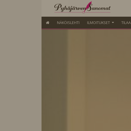
NÄKÖISLEHTI
ILMOITUKSET
TILA