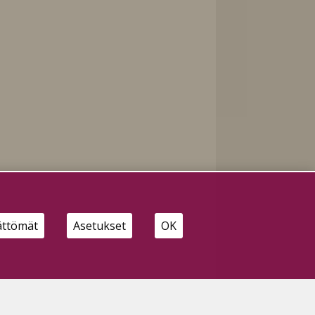
ättömät
Asetukset
OK