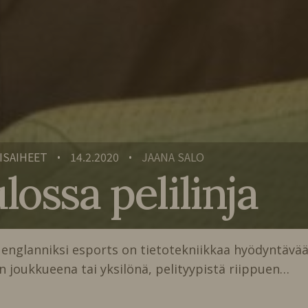
ISAIHEET
14.2.2020
JAANA SALO
•
•
lossa pelilinja
 englanniksi esports on tietotekniikkaa hyödyntäväa
 joukkueena tai yksilönä, pelityypistä riippuen…