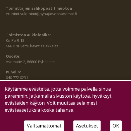
Toimittajien sähköpostit muotoa
etunimi.sukunimi@pyhajarvensanomat.fi
Toimiston aukioloaika:
Ke-Pe 9-13
Ma-Ti suljettu käyntiasiakkailta
Osoite:
Asematie 2, 86800 Pyhäsalmi
Puhelin:
040 772 0231
SEURAA MEITÄ MYÖS:
Käytämme evästeitä, jotta voimme palvella sinua
paremmin. Jatkamalla sivuston käyttöä, hyväksyt
evästeiden käytön. Voit muuttaa selaimesi
evästeasetuksia koska tahansa.
HALLITSE EVÄSTEITÄ
Välttämättömät
Asetukset
OK