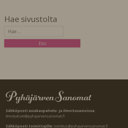
Hae sivustolta
Sähköposti asiakaspalvelu- ja ilmoitusasioissa:
ilmoitukset@pyhajarvensanomat.fi
Sähköposti toimittajille:
toimitus@pyhajarvensanomat.fi