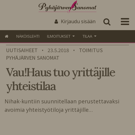
Kirjaudu sisään
NÄKÖISLEHTI
ILMOITUKSET
TILAA
UUTISAIHEET
23.5.2018
TOIMITUS
•
•
PYHÄJÄRVEN SANOMAT
Vau!Haus tuo yrittäjille
yhteistilaa
Nihak-kuntiin suunnitellaan perustettavaksi
avoimia yhteistyötiloja yrittäjille…