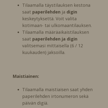
Tilaamalla täystilauksen kestona
saat
paperilehden
ja
digin
keskeytyksettä. Voit valita
kotimaan- tai ulkomaantilauksen.
Tilaamalla määräaikaistilauksen
saat
paperilehden ja digin
valitsemasi mittaisella (6 / 12
kuukauden) jaksoilla.
Maistiainen:
Tilaamalla maistiaisen saat yhden
paperilehden irtonumeron sekä
päivän digiä.