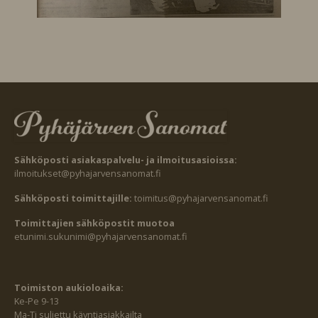
Sähköposti asiakaspalvelu- ja ilmoitusasioissa:
ilmoitukset@pyhajarvensanomat.fi
Sähköposti toimittajille:
toimitus@pyhajarvensanomat.fi
Toimittajien sähköpostit muotoa
etunimi.sukunimi@pyhajarvensanomat.fi
Toimiston aukioloaika:
Ke-Pe 9-13
Ma-Ti suljettu käyntiasiakkailta