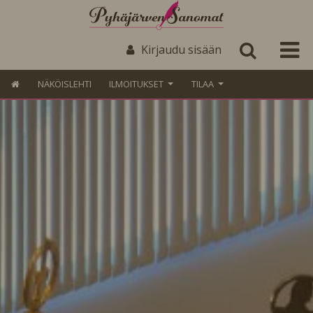
Kirjaudu sisään
NÄKÖISLEHTI
ILMOITUKSET
TILAA