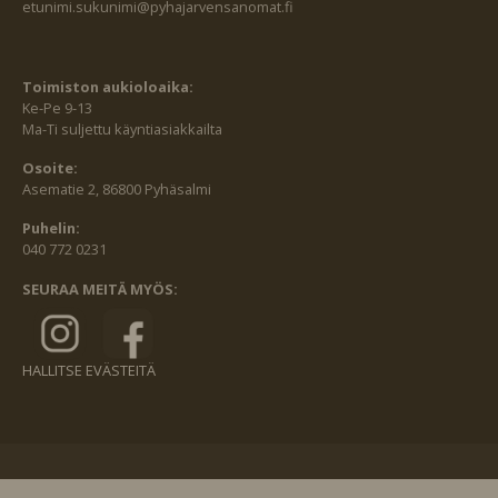
etunimi.sukunimi@pyhajarvensanomat.fi
Toimiston aukioloaika:
Ke-Pe 9-13
Ma-Ti suljettu käyntiasiakkailta
Osoite:
Asematie 2, 86800 Pyhäsalmi
Puhelin:
040 772 0231
SEURAA MEITÄ MYÖS:
HALLITSE EVÄSTEITÄ