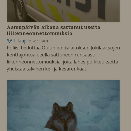
Aamupäivän aikana sattunut useita
liikenneonnettomuuksia
Tilaajille
20.10.2021
Poliisi tiedottaa Oulun poliisilaitoksen Jokilaaksojen
kenttäjohtoalueella sattuneen runsaasti
liikenneonnettomuuksia, joita lähes poikkeuksetta
yhdistää talvinen keli ja kesärenkaat.