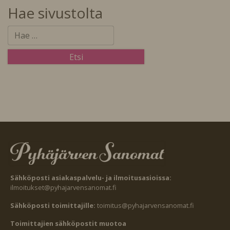
Hae sivustolta
Sähköposti asiakaspalvelu- ja ilmoitusasioissa:
ilmoitukset@pyhajarvensanomat.fi
Sähköposti toimittajille:
toimitus@pyhajarvensanomat.fi
Toimittajien sähköpostit muotoa