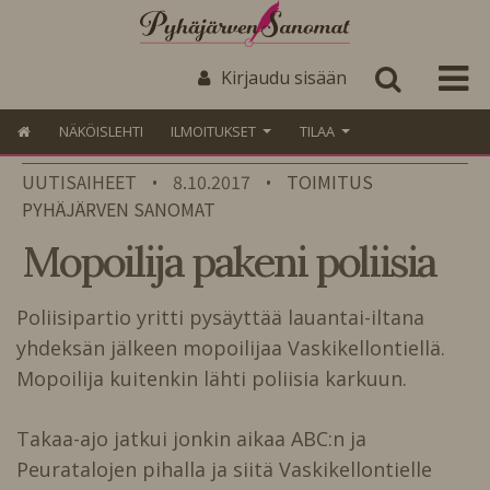
Kirjaudu sisään
NÄKÖISLEHTI
ILMOITUKSET
TILAA
UUTISAIHEET
8.10.2017
TOIMITUS
•
•
PYHÄJÄRVEN SANOMAT
Mopoilija pakeni poliisia
Poliisipartio yritti pysäyttää lauantai-iltana
yhdeksän jälkeen mopoilijaa Vaskikellontiellä.
Mopoilija kuitenkin lähti poliisia karkuun.
Takaa-ajo jatkui jonkin aikaa ABC:n ja
Peuratalojen pihalla ja siitä Vaskikellontielle