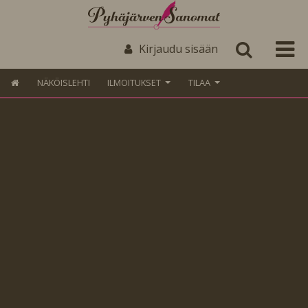
Kirjaudu sisään
NÄKÖISLEHTI
ILMOITUKSET
TILAA