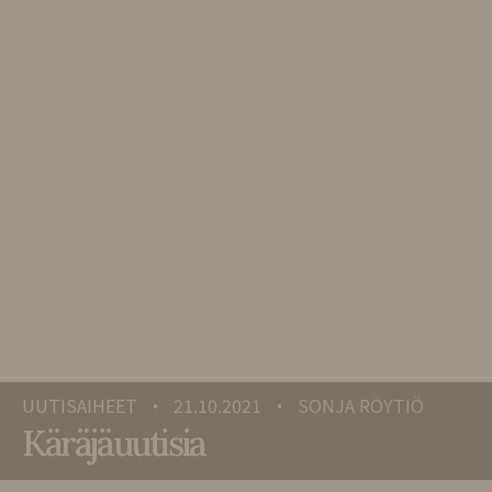
UUTISAIHEET
21.10.2021
SONJA RÖYTIÖ
•
•
Käräjäuutisia