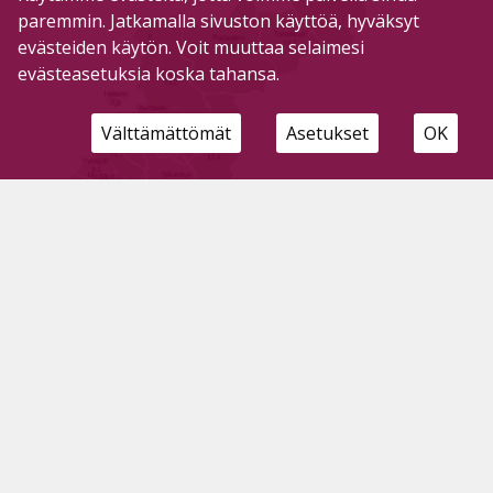
paremmin. Jatkamalla sivuston käyttöä, hyväksyt
evästeiden käytön. Voit muuttaa selaimesi
evästeasetuksia koska tahansa.
Välttämättömät
Asetukset
OK
Työttömien työnhakijoiden määrä laskussa
Tilaajille
17.8.2021
Työttömien työnhakijoiden määrä aleni Pohjois­-
Pohjanmaalla tammi-­toukokuun aikana tasaisesti
kuukausittain, mutta kesäkuun aikana
työnhakijoiden määrä kasvoi, kertoo Pohjois-
Pohjanmaan ELY-keskus. Kesäkuun lopussa