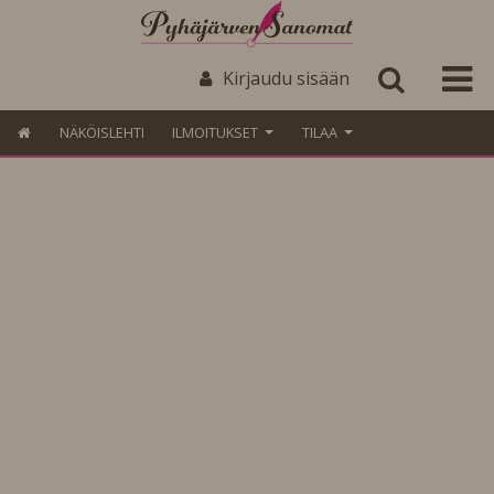
Kirjaudu sisään
NÄKÖISLEHTI
ILMOITUKSET
TILAA