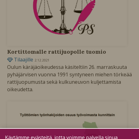
Kortittomalle rattijuopolle tuomio
Tilaajille
2.12.2021
Oulun käräjäoikeudessa käsiteltiin 26. marraskuuta
pyhäjärvisen vuonna 1991 syntyneen miehen törkeää
rattijuopumusta sekä kulkuneuvon kuljettamista
oikeudetta.
Käytämme evästeitä, jotta voimme palvella sinua