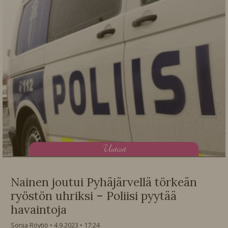
U
utiset
Nainen joutui Pyhäjärvellä törkeän
ryöstön uhriksi – Poliisi pyytää
havaintoja
Sonja Röytiö
4.9.2023
17:24