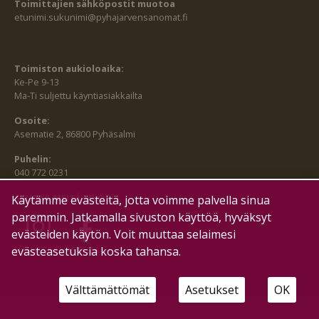
Toimittajien sähköpostit muotoa
etunimi.sukunimi@pyhajarvensanomat.fi
Toimiston aukioloaika:
Ke-Pe 9-13
Ma-Ti suljettu käyntiasiakkailta
Osoite:
Asematie 2, 86800 Pyhäsalmi
Puhelin:
040 772 0231
SEURAA MEITÄ MYÖS:
Käytämme evästeitä, jotta voimme palvella sinua
paremmin. Jatkamalla sivuston käyttöä, hyväksyt
evästeiden käytön. Voit muuttaa selaimesi
evästeasetuksia koska tahansa.
HALLITSE EVÄSTEITÄ
Välttämättömät
Asetukset
OK