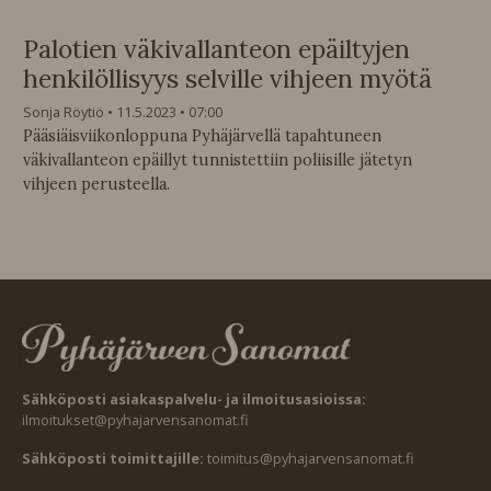
Palotien väkivallanteon epäiltyjen
henkilöllisyys selville vihjeen myötä
Sonja Röytiö
11.5.2023
07:00
Pääsiäisviikonloppuna Pyhäjärvellä tapahtuneen
väkivallanteon epäillyt tunnistettiin poliisille jätetyn
vihjeen perusteella.
Sähköposti asiakaspalvelu- ja ilmoitusasioissa:
ilmoitukset@pyhajarvensanomat.fi
Sähköposti toimittajille:
toimitus@pyhajarvensanomat.fi