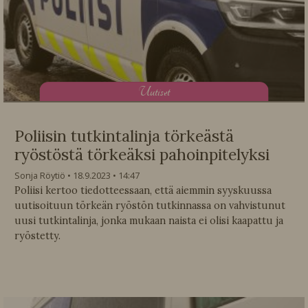
U
utiset
Poliisin tutkintalinja törkeästä
ryöstöstä törkeäksi pahoinpitelyksi
Sonja Röytiö
18.9.2023
14:47
Poliisi kertoo tiedotteessaan, että aiemmin syyskuussa
uutisoituun törkeän ryöstön tutkinnassa on vahvistunut
uusi tutkintalinja, jonka mukaan naista ei olisi kaapattu ja
ryöstetty.