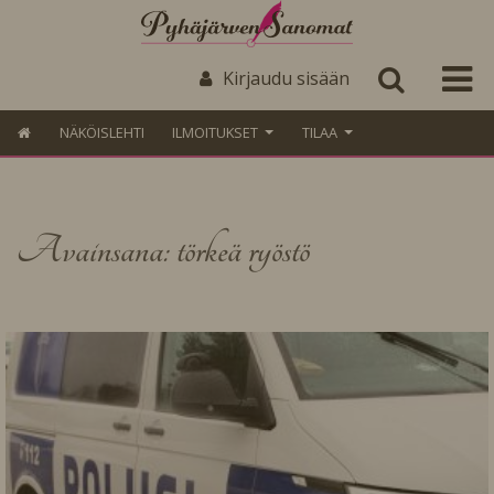
Kirjaudu sisään
NÄKÖISLEHTI
ILMOITUKSET
TILAA
Avainsana: törkeä ryöstö