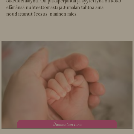
oikeudenkäynti. Oli pitkäperjantai ja syytettynä oli koko
elämänsä nuhteettomasti ja Jumalan tahtoa aina
noudattanut Jeesus-niminen mies.
S
unnuntain sana