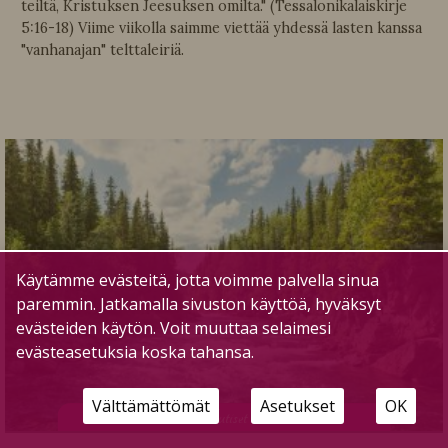
teiltä, Kristuksen Jeesuksen omilta." (Tessalonikalaiskirje
5:16-18) Viime viikolla saimme viettää yhdessä lasten kanssa
"vanhanajan" telttaleiriä.
Käytämme evästeitä, jotta voimme palvella sinua
paremmin. Jatkamalla sivuston käyttöä, hyväksyt
evästeiden käytön. Voit muuttaa selaimesi
evästeasetuksia koska tahansa.
Välttämättömät
Asetukset
OK
U
utiset