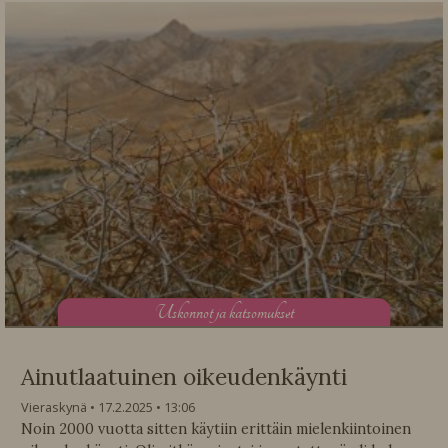
U
skonnot ja katsomukset
Ainutlaatuinen oikeudenkäynti
Vieraskynä
17.2.2025
13:06
Noin 2000 vuotta sitten käytiin erittäin mielenkiintoinen