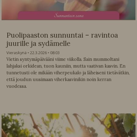
S
unnuntain sana
Puolipaaston sunnuntai – ravintoa
juurille ja sydämelle
Vieraskynä
22.3.2026
08:03
Vietin syntymäpäivääni viime viikolla. Sain mummoltani
lahjaksi orkidean, tuon kauniin, mutta vaativan kasvin. En
tunnetusti ole mikään viherpeukalo ja läheiseni tietävätkin,
että joudun uusimaan viherkasvinikin noin kerran
vuodessa.