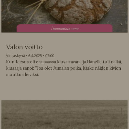
S
unnuntain sana
Valon voitto
Vieraskynä
6.4.2025
07:00
Kun Jeesus oli erämaassa kiusattavana ja Hänelle tuli nälkä,
kiusaaja sanoi: ”Jos olet Jumalan poika, käske näiden kivien
muuttua leiviksi.