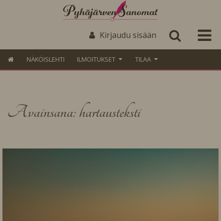
Kirjaudu sisään
NÄKÖISLEHTI
ILMOITUKSET
TILAA
Avainsana: hartausteksti