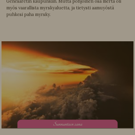
Genesaretin kaupunkiin. Mutta pohjoinen osa merta oli
myös vaarallista myrskyaluetta, ja tietysti aamuyöstä
puhkesi paha myrsky.
S
unnuntain sana