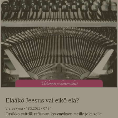
U
skonnot ja katsomukset
Elääkö Jeesus vai eikö elä?
Vieraskynä
18.5.2025
07:34
Otsikko esittää raflaavan kysymyksen meille jokaiselle