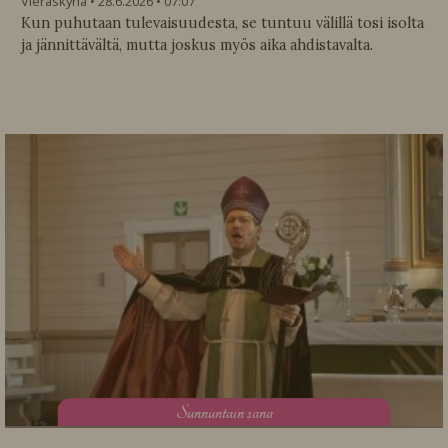
Vieraskynä
28.6.2026
07:07
Kun puhutaan tulevaisuudesta, se tuntuu välillä tosi isolta
ja jännittävältä, mutta joskus myös aika ahdistavalta.
S
unnuntain sana