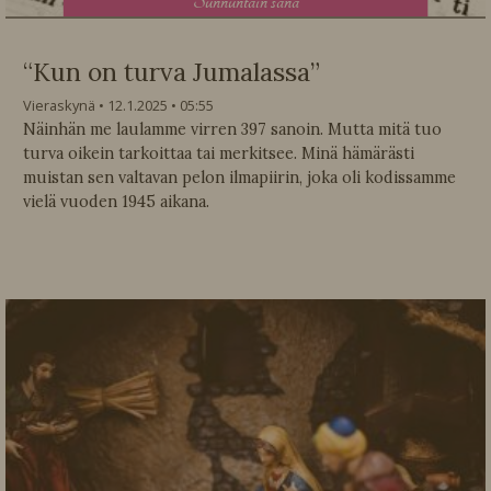
S
unnuntain sana
“Kun on turva Jumalassa”
Vieraskynä
12.1.2025
05:55
Näinhän me laulamme virren 397 sanoin. Mutta mitä tuo
turva oikein tarkoittaa tai merkitsee. Minä hämärästi
muistan sen valtavan pelon ilmapiirin, joka oli kodissamme
vielä vuoden 1945 aikana.