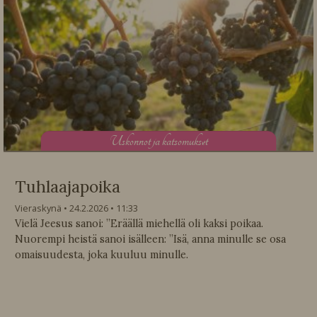
U
skonnot ja katsomukset
Tuhlaajapoika
Vieraskynä
24.2.2026
11:33
Vielä Jeesus sanoi: ”Eräällä miehellä oli kaksi poikaa.
Nuorempi heistä sanoi isälleen: ”Isä, anna minulle se osa
omaisuudesta, joka kuuluu minulle.