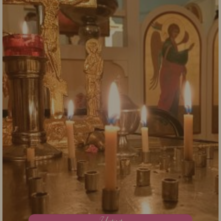
U
utiset