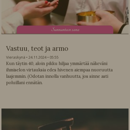
S
unnuntain sana
Vastuu, teot ja armo
Vieraskynä
24.11.2024
05:55
Kun täytin 40, aloin pikku hiljaa ymmärtää näkeväni
ihmiselon virtauksia edes hivenen aiempaa nuoruutta
laajemmin. (Odotan innolla vanhuutta, jos sinne asti
poluillani ennätän.