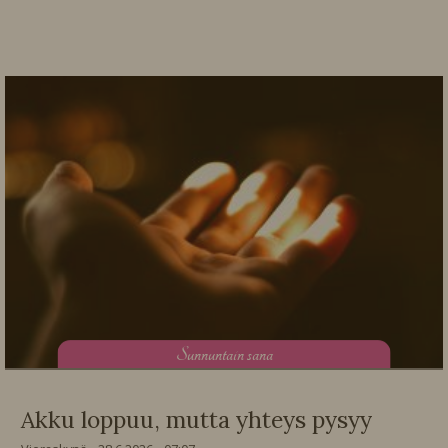
S
unnuntain sana
Akku loppuu, mutta yhteys pysyy