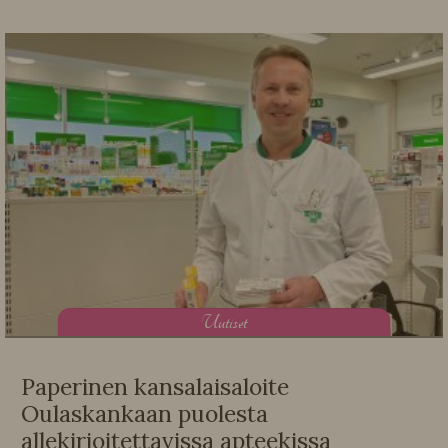
U
utiset
Paperinen kansalaisaloite
Oulaskankaan puolesta
allekirjoitettavissa apteekissa