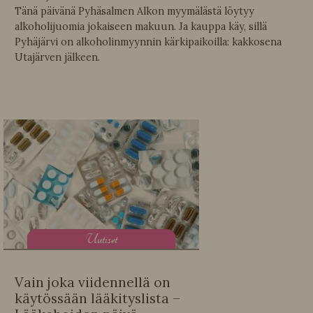
Tänä päivänä Pyhäsalmen Alkon myymälästä löytyy
alkoholijuomia jokaiseen makuun. Ja kauppa käy, sillä
Pyhäjärvi on alkoholinmyynnin kärkipaikoilla: kakkosena
Utajärven jälkeen.
U
utiset
Vain joka viidennellä on
käytössään lääkityslista –