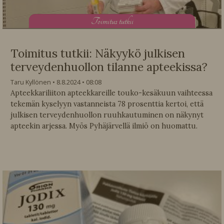
T
oimitus tutkii
Toimitus tutkii: Näkyykö julkisen
terveydenhuollon tilanne apteekissa?
Taru Kyllönen
8.8.2024
08:08
Apteekkariliiton apteekkareille touko-kesäkuun vaihteessa
tekemän kyselyyn vastanneista 78 prosenttia kertoi, että
julkisen terveydenhuollon ruuhkautuminen on näkynyt
apteekin arjessa. Myös Pyhäjärvellä ilmiö on huomattu.