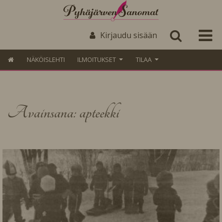
Kirjaudu sisään
NÄKÖISLEHTI
ILMOITUKSET
TILAA
Avainsana: apteekki