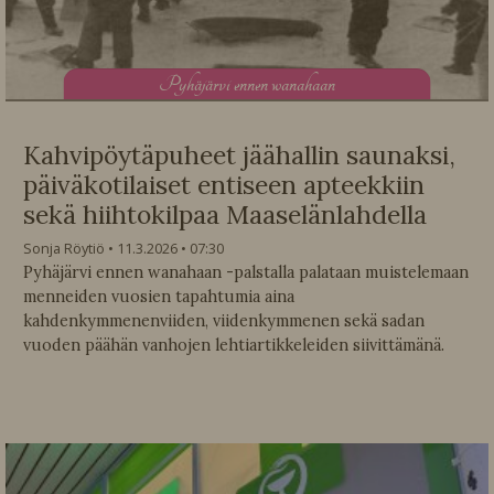
P
yhäjärvi ennen wanahaan
Kahvipöytäpuheet jäähallin saunaksi,
päiväkotilaiset entiseen apteekkiin
sekä hiihtokilpaa Maaselänlahdella
Sonja Röytiö
11.3.2026
07:30
Pyhäjärvi ennen wanahaan -palstalla palataan muistelemaan
menneiden vuosien tapahtumia aina
kahdenkymmenenviiden, viidenkymmenen sekä sadan
vuoden päähän vanhojen lehtiartikkeleiden siivittämänä.