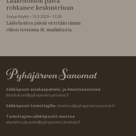
Lääkehoidon päivä
rohkaisee keskusteluun
Sonja Röytiö
13.3.2023
11:03
Lääkehoidon päivää vietetään tämän
viikon torstaina 16. maaliskuuta.
Sähköposti asiakaspalvelu- ja ilmoitusasioissa:
ilmoitukset@pyhajarvensanomat.fi
Sähköposti toimittajille:
toimitus@pyhajarvensanomat.fi
Toimittajien sähköpostit muotoa
etunimi.sukunimi@pyhajarvensanomat.fi