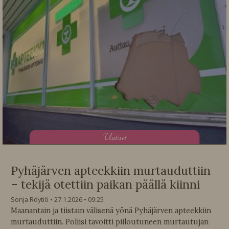
U
utiset
Pyhäjärven apteekkiin murtauduttiin
– tekijä otettiin paikan päällä kiinni
Sonja Röytiö
27.1.2026
09:25
Maanantain ja tiistain välisenä yönä Pyhäjärven apteekkiin
murtauduttiin. Poliisi tavoitti piiloutuneen murtautujan