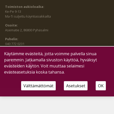
Toimiston aukioloaika:
Ke-Pe 9-13
Ma-Ti suljettu käyntiasiakkailta
Osoite:
Asematie 2, 86800 Pyhäsalmi
Puhelin:
040 772 0231
SEURAA MEITÄ MYÖS:
Käytämme evästeitä, jotta voimme palvella sinua
paremmin. Jatkamalla sivuston käyttöä, hyväksyt
evästeiden käytön. Voit muuttaa selaimesi
evästeasetuksia koska tahansa.
HALLITSE EVÄSTEITÄ
Välttämättömät
Asetukset
OK