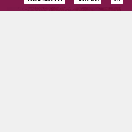
Riemukkaat verestivät lukiomuistoja
kymmenen vuoden jälkeen
Tilaajille
1.6.2026
Pyhäjärven lukion ylioppilasjuhlaan saapui tänä
vuonna ennätysmäärä riemuylioppilaita. Kevään 30
riemukasta veresti lukiomuistojaan muun muassa
palaamalla kouluvuosiin itsetekemän Zorro-filmin