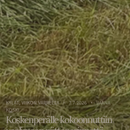
KYLÄT, VIIKON VARRELTA
7.7.2026
JAANA
•
•
KOSKI
Koskenperälle kokoonnuttiin