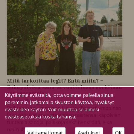
Mitä tarkoittaa legit? Entä miilu? –
Sukupolvien sana-arvuuttelussa sorkitaan
sanavarastoja
Käytämme evästeitä, jotta voimme palvella sinua
Tilaajille
paremmin. Jatkamalla sivuston käyttöä, hyväksyt
19.6.2026
Reilu seitsenkymppinen Liisa ja alle parikymppinen
evästeiden käytön. Voit muuttaa selaimesi
Inka pääsivät arvuuttelemaan toistensa ikäpolvien
evästeasetuksia koska tahansa.
tuntemia sanoja, paikkoja sekä henkilöitä, eikä
nauruilta vältytty.
Välttämättömät
Asetukset
OK