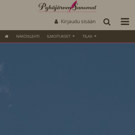
Kirjaudu sisään
NÄKÖISLEHTI
ILMOITUKSET
TILAA