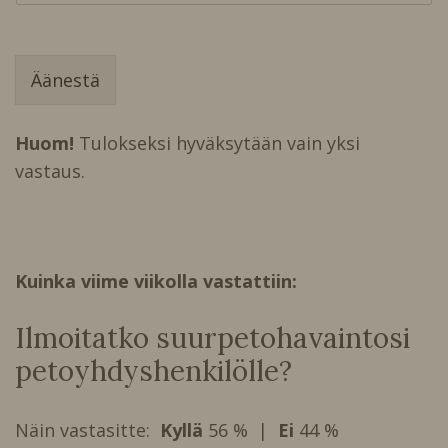
i
n
t
i
Äänestä
e
n
S
Huom!
Tulokseksi hyväksytään vain yksi
a
n
vastaus.
a
e
t
u
a
Kuinka viime viikolla vastattiin:
j
o
-
Ilmoitatko suurpetohavaintosi
o
i
petoyhdyshenkilölle?
k
e
u
Näin vastasitte:
Kyllä
56 % |
Ei
44 %
s