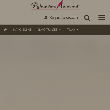
Kirjaudu sisään
NÄKÖISLEHTI
ILMOITUKSET
TILAA