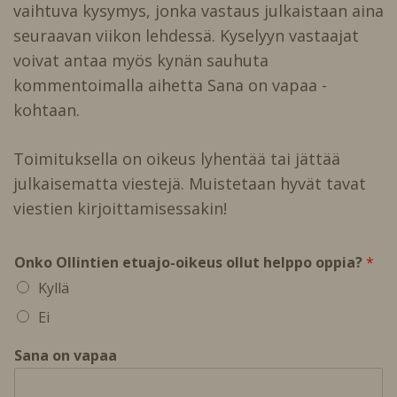
vaihtuva kysymys, jonka vastaus julkaistaan aina
seuraavan viikon lehdessä. Kyselyyn vastaajat
voivat antaa myös kynän sauhuta
kommentoimalla aihetta Sana on vapaa -
kohtaan.
Toimituksella on oikeus lyhentää tai jättää
julkaisematta viestejä. Muistetaan hyvät tavat
viestien kirjoittamisessakin!
Onko Ollintien etuajo-oikeus ollut helppo oppia?
*
Kyllä
Ei
O
Sana on vapaa
l
l