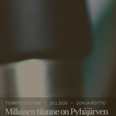
TOIMITUS TUTKII
19.1.2026
SONJA RÖYTIÖ
•
•
Millainen tilanne on Pyhäjärven