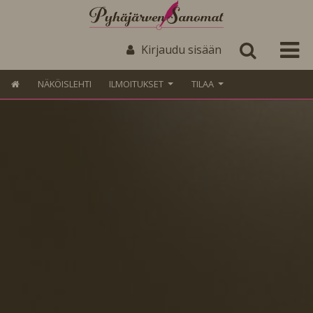
Kirjaudu sisään
NÄKÖISLEHTI
ILMOITUKSET
TILAA