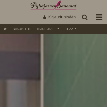
Kirjaudu sisään
NÄKÖISLEHTI
ILMOITUKSET
TILAA