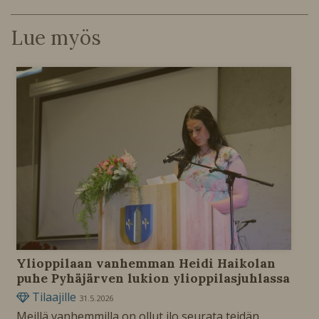
Lue myös
Ylioppilaan vanhemman Heidi Haikolan
puhe Pyhäjärven lukion ylioppilasjuhlassa
Tilaajille
31.5.2026
Meillä vanhemmilla on ollut ilo seurata teidän