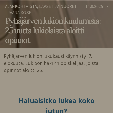
AJANKOHTAISTA, LAPSET JA NUORET
14.8.2025
•
•
JAANA KOSKI
Pyhäjärven lukion kuulumisia:
25 uutta lukiolaista aloitti
opinnot
Pyhäjärven lukion lukukausi käynnistyi 7.
elokuuta. Lukioon haki 41 opiskelijaa, joista
opinnot aloitti 25.
Haluaisitko lukea koko
jutun?