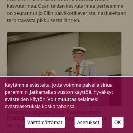
kasvutarinaa. Osan teidän kasvutarinaa perheemme
on seurannut jo Ellin päiväkotikaverista, naskaleitaan
teroittavasta pikkuisesta lähtien.
Käytämme evästeitä, jotta voimme palvella sinua
paremmin. Jatkamalla sivuston käyttöä, hyväksyt
evästeiden käytön. Voit muuttaa selaimesi
evästeasetuksia koska tahansa.
Riemuylioppilas Esko Rannon puhe
Pyhäjärven lukion ylioppilasjuhlassa
Välttämättömät
Asetukset
OK
Tilaajille
31.5.2026
Minulla on ilo ja kunnia tuoda 50 vuotta sitten