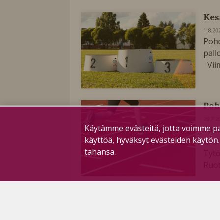
Kes
1.8.20
Pohd
pall
Viim
Poh
20.7.2
Käytämme evästeitä, jotta voimme pa
Viim
käyttöä, hyväksyt evästeiden käytön
kuul
tahansa.
Tytö
Ruot
Pit
T
Laua