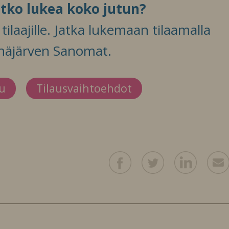
itko lukea koko jutun?
ilaajille. Jatka lukemaan tilaamalla
häjärven Sanomat.
du
Tilausvaihtoehdot