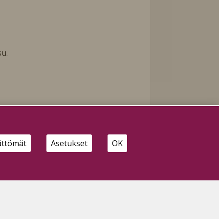
su.
ättömät
Asetukset
OK
sä