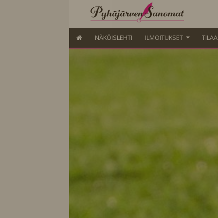
NÄKÖISLEHTI
ILMOITUKSET
TILA