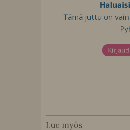
Haluais
Tämä juttu on vain t
Py
Kirjau
Lue myös