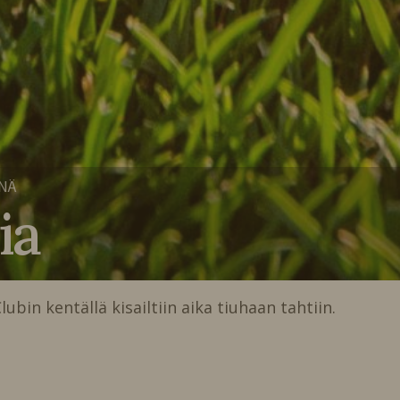
NÄ
ia
ubin kentällä kisailtiin aika tiuhaan tahtiin.