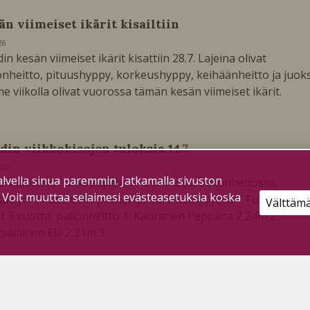
än viimeiset ikärit kisailtiin
26
in kesän viimeiset ikärit kisattiin 28.7. Lajeina olivat
onheitto, pituushyppy, korkeushyppy, keihäänheitto ja juok
e viikolla olivat vuorossa tämän kesän viimeiset ikärit.
din viikkokisojen tuloksia 14.7.
026
lvella sinua paremmin. Jatkamalla sivuston
e viikon ikäreissä kilpailtiin juoksussa, pallonheitossa,
. Voit muuttaa selaimesi evästeasetuksia koska
antyönnössä sekä pituus- ja korkeushypyssä. Tulokset:
Välttäm
t 3 vuotta, pallonheitto 1. Kauranen Peppiina 2,24m 2.
salainen Elli 2,21m 3.
kän linjan klubilaisia juhlittiin golfkisan merkeis
ilaajille
17.9.2025
ntaina St. Lake Golf Clubin kentällä järjestettiin erilainen