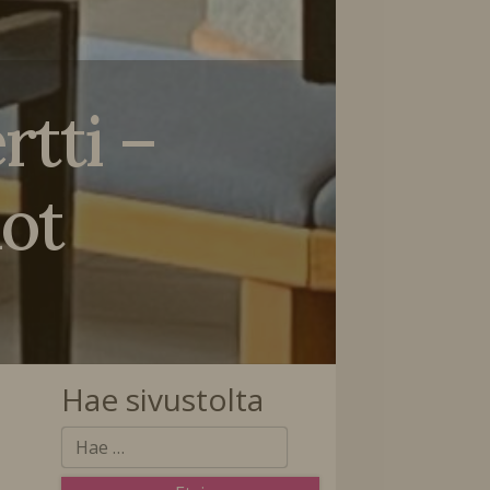
rtti –
ot
Hae sivustolta