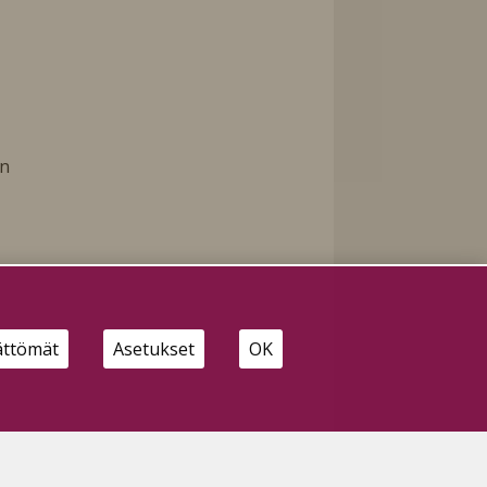
in
ättömät
Asetukset
OK