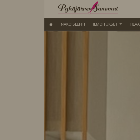
NÄKÖISLEHTI
ILMOITUKSET
TILA