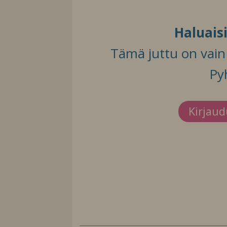
Haluais
Tämä juttu on vain t
Py
Kirjau