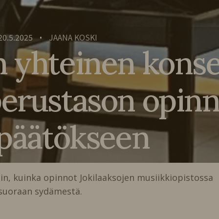
20.5.2025
JAANA KOSKI
•
 yhteinen konse
perustason opinn
 päätökseen
in, kuinka opinnot Jokilaaksojen musiikkiopistossa
 suoraan sydämestä.