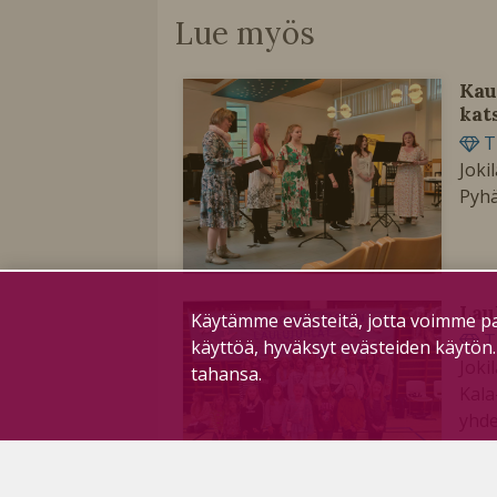
Lue myös
Kau
kat
T
Joki
Pyhä
Lau
Käytämme evästeitä, jotta voimme pa
T
käyttöä, hyväksyt evästeiden käytön
Joki
tahansa.
Kala
yhde