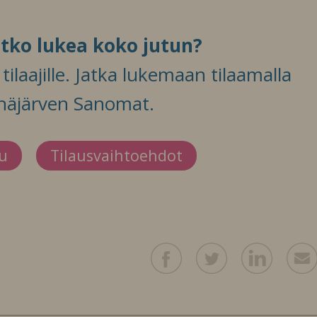
itko lukea koko jutun?
ilaajille. Jatka lukemaan tilaamalla
häjärven Sanomat.
du
Tilausvaihtoehdot