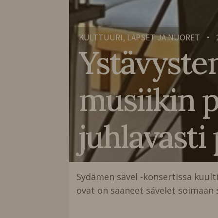
KULTTUURI, LAPSET JA NUORET
•
Ystävysten
musiikin 
juhlavasti
Sydämen sävel -konsertissa kuulti
ovat on saaneet sävelet soimaan