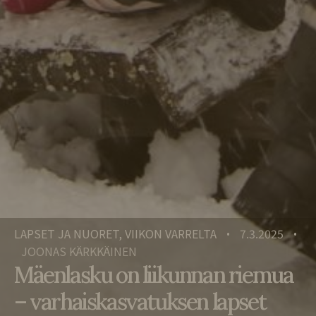
LAPSET JA NUORET, VIIKON VARRELTA
7.3.2025
•
•
JOONAS KÄRKKÄINEN
Mäenlasku on liikunnan riemua
– varhaiskasvatuksen lapset