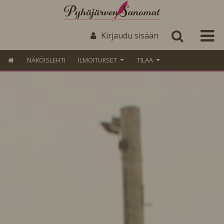
Kirjaudu sisään
NÄKÖISLEHTI
ILMOITUKSET
TILAA