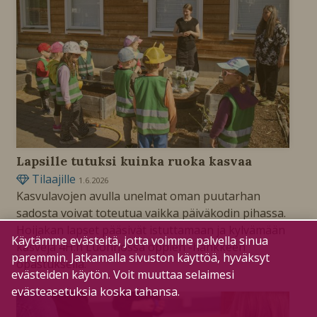
Lapsille tutuksi kuinka ruoka kasvaa
Tilaajille
1.6.2026
Kasvulavojen avulla unelmat oman puutarhan
sadosta voivat toteutua vaikka päiväkodin pihassa.
Hoijakan lapset pääsivät istuttamaan ja kylvämään
Käytämme evästeitä, jotta voimme palvella sinua
kasveja 4H:n Luonnossa oppien -hankkeen
paremmin. Jatkamalla sivuston käyttöä, hyväksyt
opastuksella.
evästeiden käytön. Voit muuttaa selaimesi
evästeasetuksia koska tahansa.