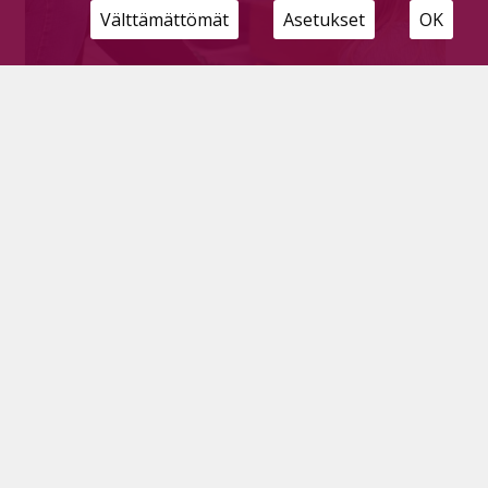
Välttämättömät
Asetukset
OK
Lapsille turvallinen yökyläkokemus ja
vanhemmille hetken hengähdystauko
Tilaajille
26.5.2026
Hoijakassa vietettiin viikonloppuna Meidän
yökyläleiri -tapahtumaa, jossa kuusi pyhäjärvistä
lasta pääsivät yökyläilemään päiväkodille. Tapahtuma
sai syntynsä varhaiskasvatuksen väen
kahvipöytäkeskusteluista.