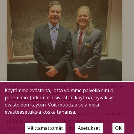
Outokummun perinne elää ansiomerkein –
Käytämme evästeitä, jotta voimme palvella sinua
kaivos muisti työntekijöitään
paremmin. Jatkamalla sivuston käyttöä, hyväksyt
vuosikymmenten työstä
evästeiden käytön. Voit muuttaa selaimesi
Tilaajille
21.10.2025
evästeasetuksia koska tahansa.
Pyhäsalmen kaivos myönsi yhteensä 23 ansiomerkkiä
pitkäaikaisille työntekijöilleen vuosikymmenten
Välttämättömät
Asetukset
OK
aherruksesta kaivoksen leivissä.