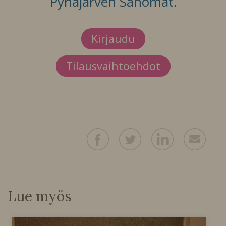
Pyhäjärven Sanomat.
Kirjaudu
Tilausvaihtoehdot
Lue myös