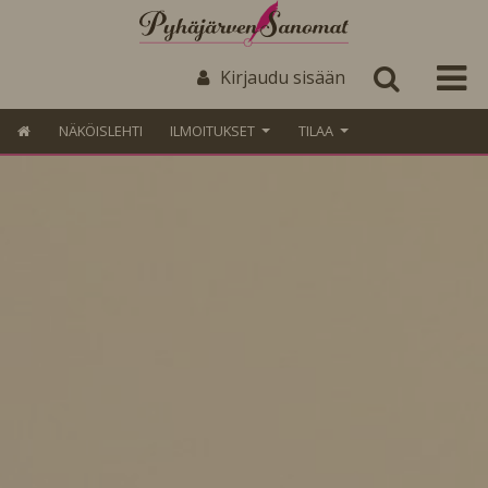
Kirjaudu sisään
NÄKÖISLEHTI
ILMOITUKSET
TILAA