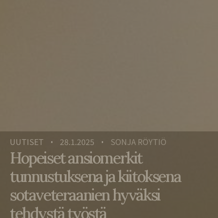
UUTISET
28.1.2025
SONJA RÖYTIÖ
•
•
Hopeiset ansiomerkit
tunnustuksena ja kiitoksena
sotaveteraanien hyväksi
tehdystä työstä