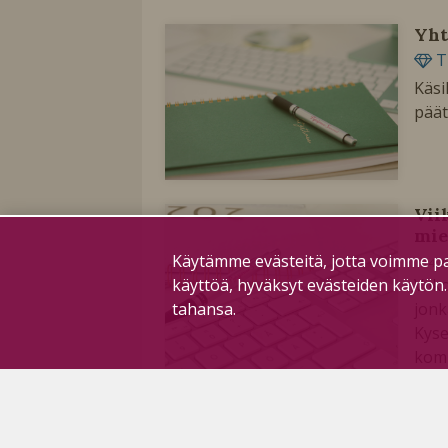
Yht
T
Käsi
päät
Vii
mie
Käytämme evästeitä, jotta voimme pa
19.4.2
käyttöä, hyväksyt evästeiden käytön
Viik
tahansa.
jonk
Kyse
komm
Tek
teh