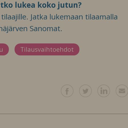
itko lukea koko jutun?
ilaajille. Jatka lukemaan tilaamalla
häjärven Sanomat.
du
Tilausvaihtoehdot