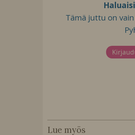
Haluais
Tämä juttu on vain t
Py
Kirjau
Lue myös