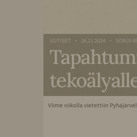
UUTISET
26.11.2024
SONJA R
•
•
Tapahtumie
tekoälyall
Viime viikolla vietettiin Pyhäjärv