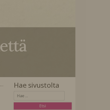
että
Hae sivustolta
a…