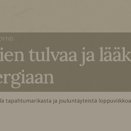
ÖYTIÖ
n tulvaa ja lääk
ergiaan
ellä tapahtumarikasta ja jouluntäyteistä loppuviikko