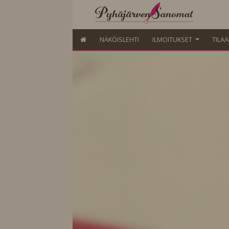
NÄKÖISLEHTI
ILMOITUKSET
TILA