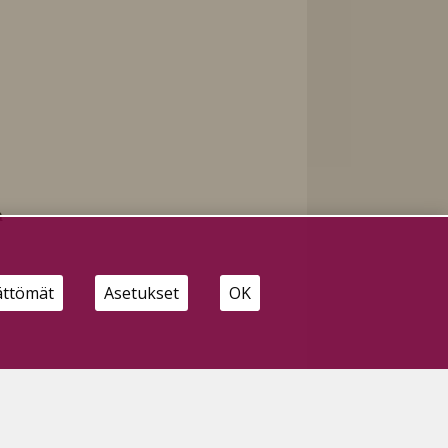
a
ättömät
Asetukset
OK
ä